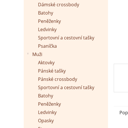
p
Dámské crossbody
a
n
Batohy
e
Peněženky
l
Ledvinky
Sportovní a cestovní tašky
Psaníčka
Muži
Aktovky
Pánské tašky
Pánské crossbody
Sportovní a cestovní tašky
Batohy
Peněženky
Ledvinky
Pop
Opasky