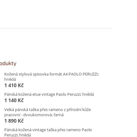
rodukty
Kožená stylová spisovka formát A4 PAOLO PERUZZI;
hnědá
1 410 Kč
Pánská kožená etue vintage Paolo Peruzzi; hnědá
1 140 Kč
Velká pánská taška přes rameno z přírodní kůže
pracovní - dvoukomorová; černá
1 890 Kč
Pánská kožená vintage taška přes rameno Paolo
Peruzzi; hnědá