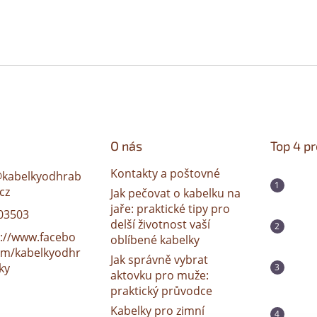
O nás
Top 4 p
Kontakty a poštovné
@
kabelkyodhrab
cz
Jak pečovat o kabelku na
jaře: praktické tipy pro
03503
delší životnost vaší
s://www.facebo
oblíbené kabelky
om/kabelkyodhr
Jak správně vybrat
ky
aktovku pro muže:
praktický průvodce
Kabelky pro zimní