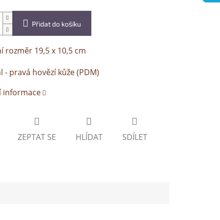
Přidat do košíku
í rozměr 19,5 x 10,5 cm
l - pravá hovězí kůže (PDM)
í informace
ZEPTAT SE
HLÍDAT
SDÍLET