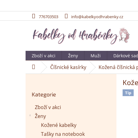
776703503
info@kabelkyodhrabenky.cz
Přejít
na
obsah
Zboží v akci
Ženy
Muži
Dárkové sa
Číšnické kasírky
Kožená číšnická 
Domů
P
Kože
o
Přeskočit
s
Tip
Kategorie
kategorie
t
r
Zboží v akci
a
Ženy
n
n
Kožené kabelky
í
Tašky na notebook