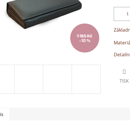
Základn
1 165 Kč
–10 %
Materiá
Detailn
TISK
is