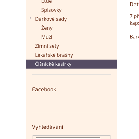
Etue
Det
Spisovky
7 p
Dárkové sady
kap
Ženy
Bar
Muži
Zimní sety
Lékařské brašny
Číšnické kasírky
Facebook
Vyhledávání