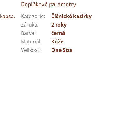
Doplňkové parametry
 kapsa,
Kategorie
:
Číšnické kasírky
Záruka
:
2 roky
Barva
:
černá
Materiál
:
Kůže
Velikost
:
One Size