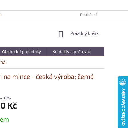
ICKÉ TIPY PRO DELŠÍ ŽIVOTNOST VAŠÍ OBLÍBENÉ KABELKY
Přihlášení
JAK SPRÁ
NÁKUPNÍ
Prázdný košík
KOŠÍK
Obchodní podmínky
Kontakty a poštovné
rná
 na mince - česká výroba; černá
–10 %
40 Kč
dem