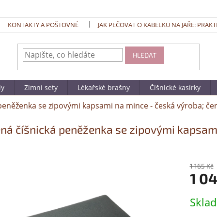
KONTAKTY A POŠTOVNÉ
JAK PEČOVAT O KABELKU NA JAŘE: PRAKT
HLEDAT
dy
Zimní sety
Lékařské brašny
Číšnické kasírky
peněženka se zipovými kapsami na mince - česká výroba; če
ná číšnická peněženka se zipovými kapsami
1 165 Kč
1 0
Měrná
Skla
cena: