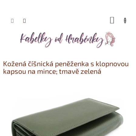
NÁKUP
Přejít
KOŠÍK
na
obsah
Kožená číšnická peněženka s klopnovou
kapsou na mince; tmavě zelená