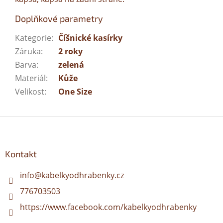
Doplňkové parametry
Kategorie
:
Číšnické kasírky
Záruka
:
2 roky
Barva
:
zelená
Materiál
:
Kůže
Velikost
:
One Size
Z
á
p
a
Kontakt
t
í
info
@
kabelkyodhrabenky.cz
776703503
https://www.facebook.com/kabelkyodhrabenky