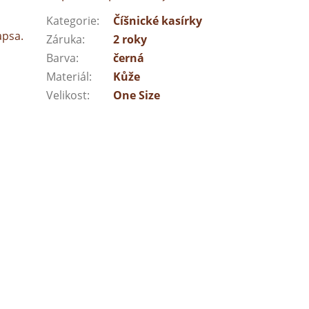
Kategorie
:
Číšnické kasírky
apsa.
Záruka
:
2 roky
Barva
:
černá
Materiál
:
Kůže
Velikost
:
One Size