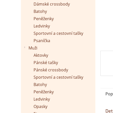
p
Dámské crossbody
a
n
Batohy
e
Peněženky
l
Ledvinky
Sportovní a cestovní tašky
Psaníčka
Muži
Aktovky
Pánské tašky
Pánské crossbody
Sportovní a cestovní tašky
Batohy
Peněženky
Pop
Ledvinky
Opasky
Det