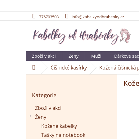
776703503
info@kabelkyodhrabenky.cz
Přejít
na
obsah
Zboží v akci
Ženy
Muži
Dárkové sa
Číšnické kasírky
Kožená číšnická 
Domů
P
Kože
o
Přeskočit
s
Kategorie
kategorie
t
r
Zboží v akci
a
Ženy
n
n
Kožené kabelky
í
Tašky na notebook