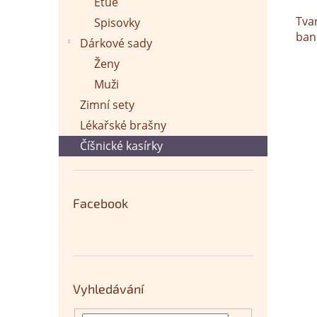
Etue
Tva
Spisovky
ban
Dárkové sady
Ženy
Muži
Zimní sety
Lékařské brašny
Číšnické kasírky
Facebook
Vyhledávání