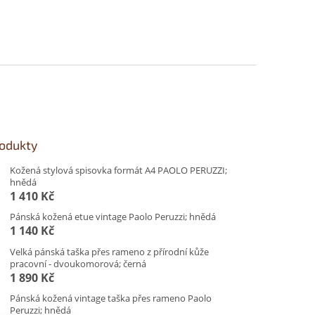
rodukty
Kožená stylová spisovka formát A4 PAOLO PERUZZI;
hnědá
1 410 Kč
Pánská kožená etue vintage Paolo Peruzzi; hnědá
1 140 Kč
Velká pánská taška přes rameno z přírodní kůže
pracovní - dvoukomorová; černá
1 890 Kč
Pánská kožená vintage taška přes rameno Paolo
Peruzzi; hnědá