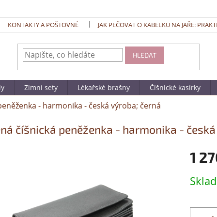
KONTAKTY A POŠTOVNÉ
JAK PEČOVAT O KABELKU NA JAŘE: PRAKT
HLEDAT
dy
Zimní sety
Lékařské brašny
Číšnické kasírky
peněženka - harmonika - česká výroba; černá
ná číšnická peněženka - harmonika - česká
1 27
Měrná
Skla
cena: