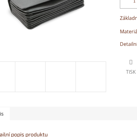
Základn
Materiá
Detailn
TISK
is
ailní popis produktu