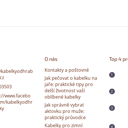
O nás
Top 4 p
Kontakty a poštovné
@
kabelkyodhrab
cz
Jak pečovat o kabelku na
jaře: praktické tipy pro
03503
delší životnost vaší
s://www.facebo
oblíbené kabelky
om/kabelkyodhr
Jak správně vybrat
ky
aktovku pro muže:
praktický průvodce
Kabelky pro zimní