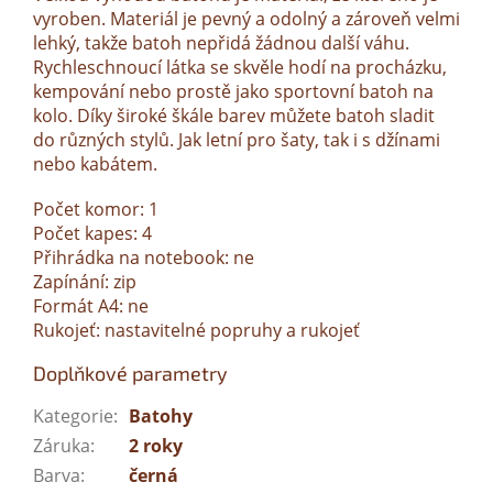
vyroben. Materiál je pevný a odolný a zároveň velmi
lehký, takže batoh nepřidá žádnou další váhu.
Rychleschnoucí látka se skvěle hodí na procházku,
kempování nebo prostě jako sportovní batoh na
kolo. Díky široké škále barev můžete batoh sladit
do různých stylů. Jak letní pro šaty, tak i s džínami
nebo kabátem.
Počet komor: 1
Počet kapes: 4
Přihrádka na notebook: ne
Zapínání: zip
Formát A4: ne
Rukojeť: nastavitelné popruhy a rukojeť
Doplňkové parametry
Kategorie
:
Batohy
Záruka
:
2 roky
Barva
:
černá