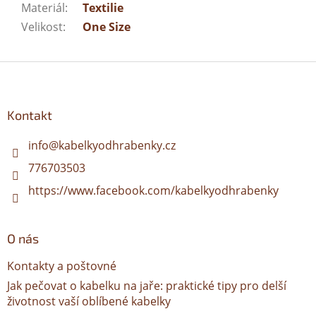
Materiál
:
Textilie
Velikost
:
One Size
Z
á
p
a
Kontakt
t
í
info
@
kabelkyodhrabenky.cz
776703503
https://www.facebook.com/kabelkyodhrabenky
O nás
Kontakty a poštovné
Jak pečovat o kabelku na jaře: praktické tipy pro delší
životnost vaší oblíbené kabelky