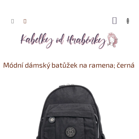
NÁKUP
Přejít
KOŠÍK
na
obsah
Módní dámský batůžek na ramena; černá