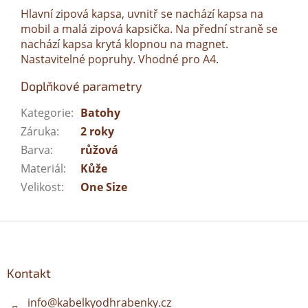
Hlavní zipová kapsa, uvnitř se nachází kapsa na
mobil a malá zipová kapsička. Na přední straně se
nachází kapsa krytá klopnou na magnet.
Nastavitelné popruhy. Vhodné pro A4.
Doplňkové parametry
Kategorie
:
Batohy
Záruka
:
2 roky
Barva
:
růžová
Materiál
:
Kůže
Velikost
:
One Size
Z
á
p
a
Kontakt
t
í
info
@
kabelkyodhrabenky.cz