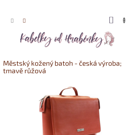
NÁKUP
Přejít
KOŠÍK
na
obsah
Městský kožený batoh - česká výroba;
tmavě růžová