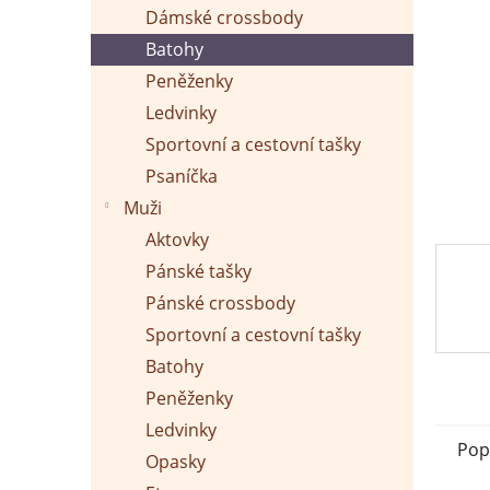
p
Dámské crossbody
a
n
Batohy
e
Peněženky
l
Ledvinky
Sportovní a cestovní tašky
Psaníčka
Muži
Aktovky
Pánské tašky
Pánské crossbody
Sportovní a cestovní tašky
Batohy
Peněženky
Ledvinky
Pop
Opasky