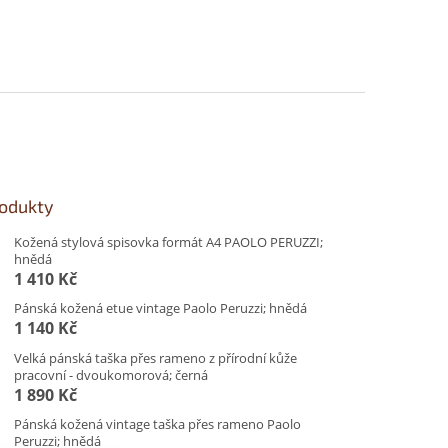
rodukty
Kožená stylová spisovka formát A4 PAOLO PERUZZI;
hnědá
1 410 Kč
Pánská kožená etue vintage Paolo Peruzzi; hnědá
1 140 Kč
Velká pánská taška přes rameno z přírodní kůže
pracovní - dvoukomorová; černá
1 890 Kč
Pánská kožená vintage taška přes rameno Paolo
Peruzzi; hnědá