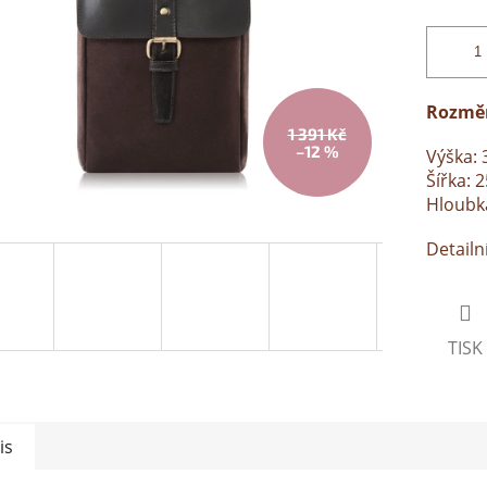
Rozmě
1 391 Kč
–12 %
Výška: 
Šířka: 
Hloubk
Detailn
TISK
is