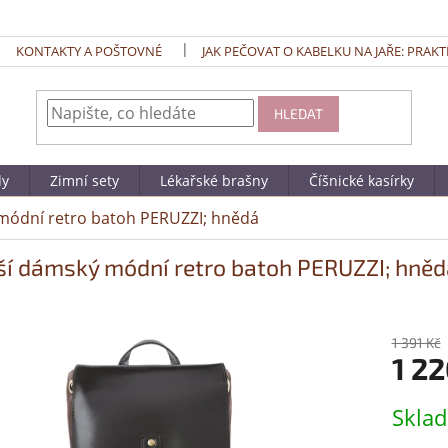
KONTAKTY A POŠTOVNÉ
JAK PEČOVAT O KABELKU NA JAŘE: PRAKT
HLEDAT
dy
Zimní sety
Lékařské brašny
Číšnické kasírky
módní retro batoh PERUZZI; hnědá
í dámský módní retro batoh PERUZZI; hněd
1 391 Kč
1 22
Měrná
Skla
cena: