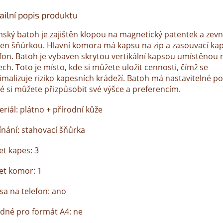
ailní popis produktu
ský batoh je zajištěn klopou na magnetický patentek a zevn
žen šňůrkou. Hlavní komora má kapsu na zip a zasouvací ka
efon. Batoh je vybaven skrytou vertikální kapsou umístěnou 
ch. Toto je místo, kde si můžete uložit cennosti, čímž se
imalizuje riziko kapesních krádeží. Batoh má nastavitelné p
ré si můžete přizpůsobit své výšce a preferencím.
riál: plátno + přírodní kůže
ínání: stahovací šňůrka
et kapes: 3
et komor: 1
sa na telefon: ano
dné pro formát A4: ne