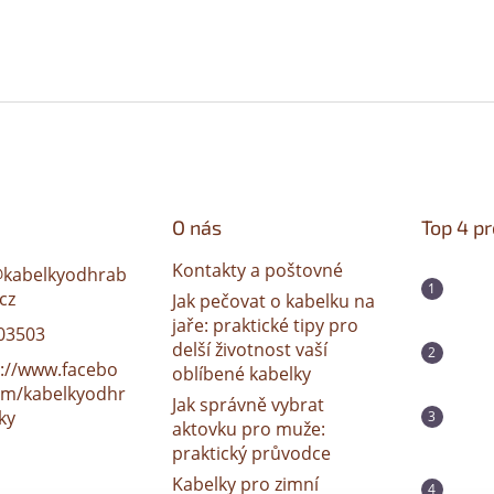
O nás
Top 4 p
Kontakty a poštovné
@
kabelkyodhrab
cz
Jak pečovat o kabelku na
jaře: praktické tipy pro
03503
delší životnost vaší
s://www.facebo
oblíbené kabelky
om/kabelkyodhr
Jak správně vybrat
ky
aktovku pro muže:
praktický průvodce
Kabelky pro zimní