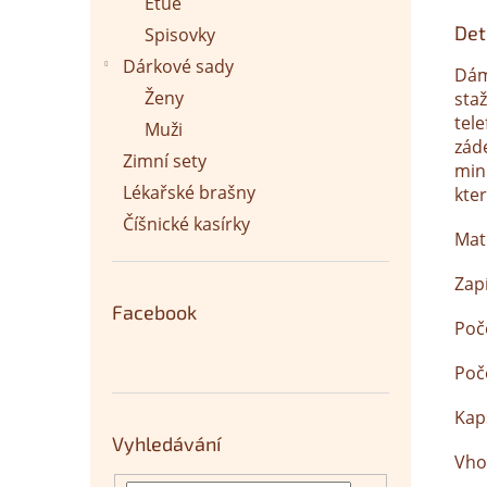
Etue
Det
Spisovky
Dárkové sady
Dám
Ženy
sta
tel
Muži
záde
Zimní sety
min
Lékařské brašny
kte
Číšnické kasírky
Mate
Zap
Facebook
Poč
Poč
Kap
Vyhledávání
Vho