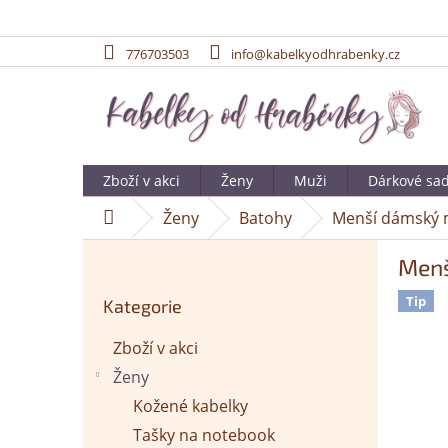
776703503
info@kabelkyodhrabenky.cz
Přejít
na
obsah
Zboží v akci
Ženy
Muži
Dárkové sa
Ženy
Batohy
Menší dámský 
Domů
P
Menš
o
Přeskočit
s
Tip
Kategorie
kategorie
t
r
Zboží v akci
a
Ženy
n
n
Kožené kabelky
í
Tašky na notebook