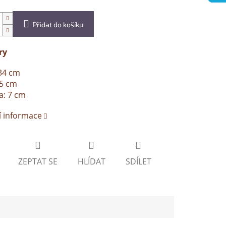
Přidat do košíku
ry
34 cm
25 cm
a: 7 cm
í informace
ZEPTAT SE
HLÍDAT
SDÍLET