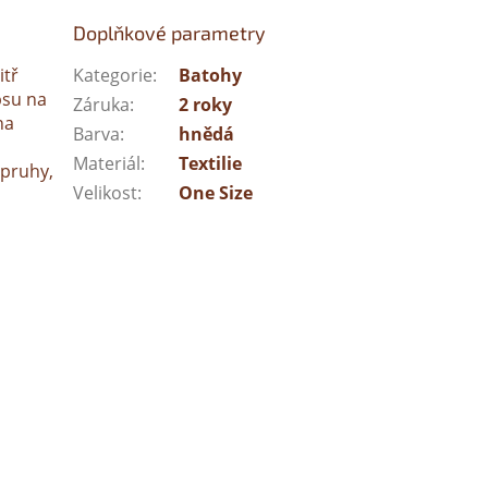
Doplňkové parametry
itř
Kategorie
:
Batohy
psu na
Záruka
:
2 roky
na
Barva
:
hnědá
Materiál
:
Textilie
opruhy,
Velikost
:
One Size