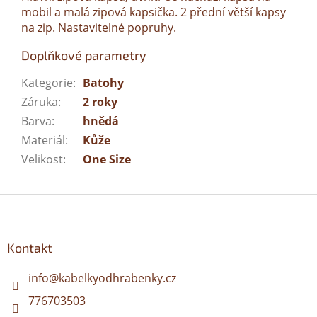
mobil a malá zipová kapsička. 2 přední větší kapsy
na zip. Nastavitelné popruhy.
Doplňkové parametry
Kategorie
:
Batohy
Záruka
:
2 roky
Barva
:
hnědá
Materiál
:
Kůže
Velikost
:
One Size
Z
á
p
a
Kontakt
t
í
info
@
kabelkyodhrabenky.cz
776703503