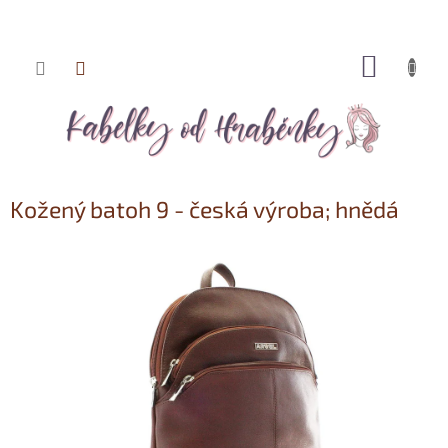
NÁKUP
Přejít
KOŠÍK
na
obsah
Kožený batoh 9 - česká výroba; hnědá