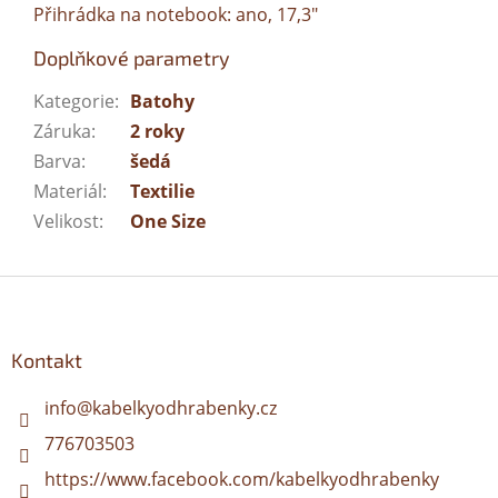
Přihrádka na notebook: ano, 17,3"
Doplňkové parametry
Kategorie
:
Batohy
Záruka
:
2 roky
Barva
:
šedá
Materiál
:
Textilie
Velikost
:
One Size
Z
á
p
a
Kontakt
t
í
info
@
kabelkyodhrabenky.cz
776703503
https://www.facebook.com/kabelkyodhrabenky