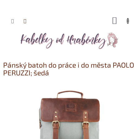
NÁKUP
Přejít
KOŠÍK
na
obsah
Pánský batoh do práce i do města PAOLO
PERUZZI; šedá