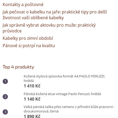
Kontakty a poštovné
Jak pečovat o kabelku na jaře: praktické tipy pro delší
životnost vaší oblíbené kabelky
Jak správně vybrat aktovku pro muže: praktický
průvodce
Kabelky pro zimní období
Pánové si potrpí na kvalitu
Top 4 produkty
Kožená stylová spisovka formát A4 PAOLO PERUZZI;
hnědá
1 410 Kč
Pánská kožená etue vintage Paolo Peruzzi; hnědá
1 140 Kč
Velká pánská taška přes rameno z přírodní kůže pracovní -
dvoukomorová; černá
1 890 Kč