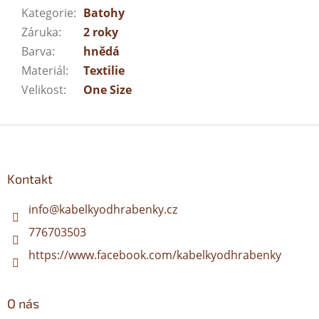
Kategorie
:
Batohy
Záruka
:
2 roky
Barva
:
hnědá
Materiál
:
Textilie
Velikost
:
One Size
Z
á
p
a
Kontakt
t
í
info
@
kabelkyodhrabenky.cz
776703503
https://www.facebook.com/kabelkyodhrabenky
O nás