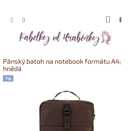
NÁKUP
Přejít
KOŠÍK
na
obsah
Pánský batoh na notebook formátu A4;
hnědá
Tip