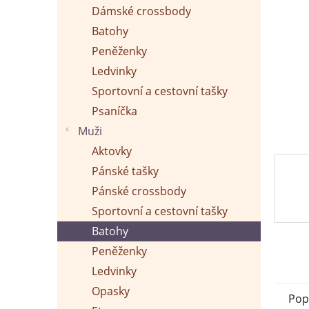
p
Dámské crossbody
a
n
Batohy
e
Peněženky
l
Ledvinky
Sportovní a cestovní tašky
Psaníčka
Muži
Aktovky
Pánské tašky
Pánské crossbody
Sportovní a cestovní tašky
Batohy
Peněženky
Ledvinky
Opasky
Pop