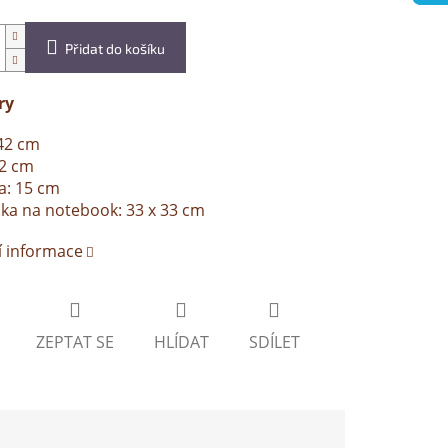
Přidat do košíku
ry
42 cm
32 cm
a: 15 cm
ka na notebook: 33 x 33 cm
í informace
ZEPTAT SE
HLÍDAT
SDÍLET