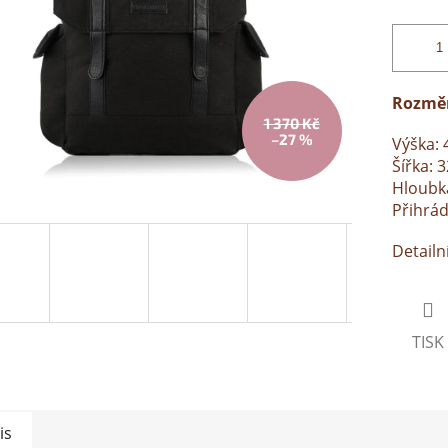
Rozmě
1 370 Kč
–27 %
Výška: 
Šířka: 
Hloubk
Přihrád
Detailn
TISK
is