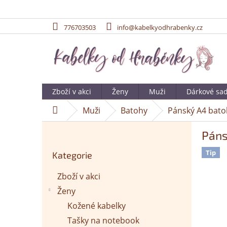
776703503
info@kabelkyodhrabenky.cz
Přejít
na
obsah
Zboží v akci
Ženy
Muži
Dárkové sa
Muži
Batohy
Pánský A4 bato
Domů
P
Páns
o
Přeskočit
s
Tip
Kategorie
kategorie
t
r
Zboží v akci
a
Ženy
n
n
Kožené kabelky
í
Tašky na notebook