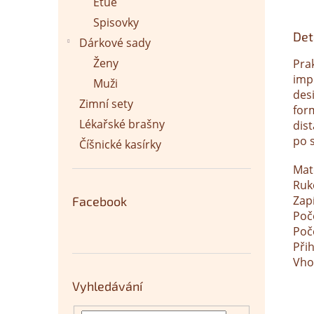
Etue
Spisovky
Det
Dárkové sady
Ženy
Pra
imp
Muži
des
Zimní sety
for
Lékařské brašny
dis
po 
Číšnické kasírky
Mat
Ruk
Zap
Facebook
Poč
Poč
Při
Vho
Vyhledávání