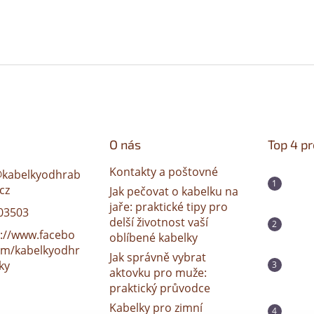
O nás
Top 4 p
Kontakty a poštovné
@
kabelkyodhrab
cz
Jak pečovat o kabelku na
jaře: praktické tipy pro
03503
delší životnost vaší
s://www.facebo
oblíbené kabelky
om/kabelkyodhr
Jak správně vybrat
ky
aktovku pro muže:
praktický průvodce
Kabelky pro zimní