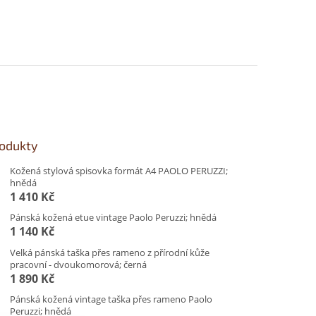
rodukty
Kožená stylová spisovka formát A4 PAOLO PERUZZI;
hnědá
1 410 Kč
Pánská kožená etue vintage Paolo Peruzzi; hnědá
1 140 Kč
Velká pánská taška přes rameno z přírodní kůže
pracovní - dvoukomorová; černá
1 890 Kč
Pánská kožená vintage taška přes rameno Paolo
Peruzzi; hnědá