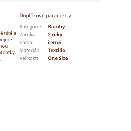
Doplňkové parametry
Kategorie
:
Batohy
é nitě a
Záruka
:
2 roky
pojme
Barva
:
černá
enou
Materiál
:
Textilie
tentky,
Velikost
:
One Size
.