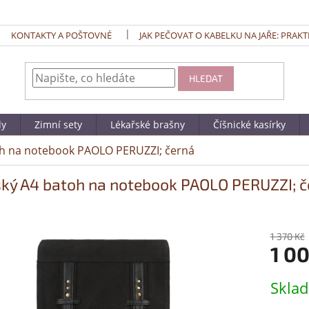
KONTAKTY A POŠTOVNÉ
JAK PEČOVAT O KABELKU NA JAŘE: PRAKT
HLEDAT
dy
Zimní sety
Lékařské brašny
Číšnické kasírky
h na notebook PAOLO PERUZZI; černá
ký A4 batoh na notebook PAOLO PERUZZI; č
1 370 Kč
1 0
Měrná
Skla
cena: