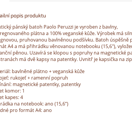
ailní popis produktu
ktický pánský batoh Paolo Peruzzi je vyroben z bavlny,
regnovaného plátna a 100% veganské kůže. Výrobek má siln
ignovou, pruhovanou bavlněnou podšívku. Batoh úspěšně 
mát A4 a má přihrádku věnovanou notebooku (15,6"), vylož
tanční pěnou. Uzavírá se klopou s popruhy na magnetické pa
stranách má dvě kapsy na patentky. Uvnitř je kapsička na zip
eriál: bavlněné plátno + veganská kůže
ojeť: rukojeť + ramenní popruh
ínání: magnetické patentky, patentky
et komor: 1
et kapes: 4
hrádka na notebook: ano (15,6”)
dné pro formát A4: ano