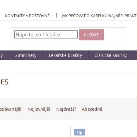
KONTAKTY A POŠTOVNÉ
JAK PEČOVAT O KABELKU NA JAŘE: PRAKT
HLEDAT
dy
Zimní sety
Lékařské brašny
Číšnické kasírky
NES
odávanější
Nejlevnější
Nejdražší
Abecedně
Tip