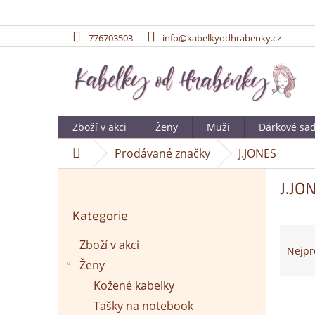
776703503
info@kabelkyodhrabenky.cz
Přejít
na
obsah
Zboží v akci
Ženy
Muži
Dárkové sa
Prodávané značky
J.JONES
Domů
P
J.JO
o
Přeskočit
s
Kategorie
kategorie
t
Ř
r
Zboží v akci
a
Nejpr
a
z
Ženy
n
e
n
Kožené kabelky
n
V
í
Tašky na notebook
í
ý