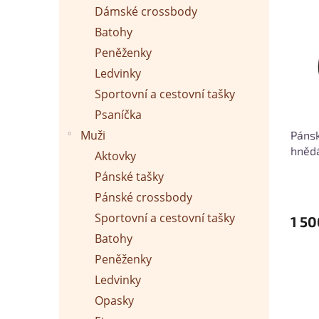
p
p
Dámské crossbody
p
a
r
i
n
Batohy
o
s
e
Peněženky
d
p
l
u
Ledvinky
r
k
o
Sportovní a cestovní tašky
t
d
Psaníčka
ů
u
Muži
Pánsk
k
hněd
t
Aktovky
ů
Pánské tašky
Pánské crossbody
Sportovní a cestovní tašky
1 50
Batohy
Peněženky
Ledvinky
Opasky