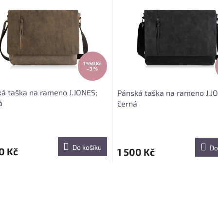
1 550 Kč
–3 %
á taška na rameno J.JONES;
Pánská taška na rameno J.J
á
černá
Do košíku
Do
0 Kč
1 500 Kč
O
v
l
á
d