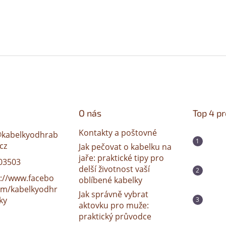
O nás
Top 4 p
Kontakty a poštovné
@
kabelkyodhrab
cz
Jak pečovat o kabelku na
jaře: praktické tipy pro
03503
delší životnost vaší
s://www.facebo
oblíbené kabelky
om/kabelkyodhr
Jak správně vybrat
ky
aktovku pro muže:
praktický průvodce