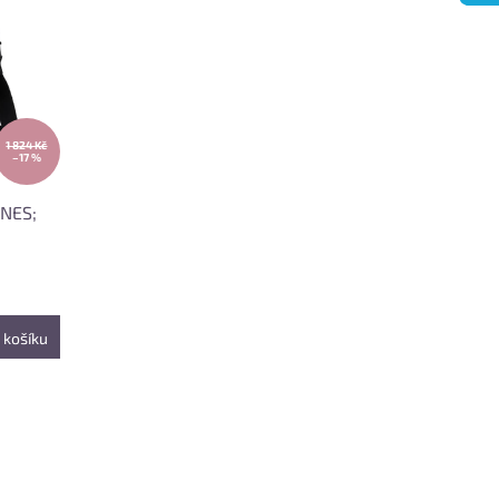
1 824 Kč
–17 %
ONES;
 košíku