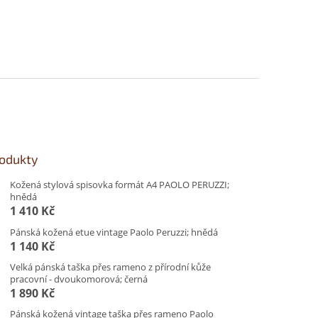
rodukty
Kožená stylová spisovka formát A4 PAOLO PERUZZI;
hnědá
1 410 Kč
Pánská kožená etue vintage Paolo Peruzzi; hnědá
1 140 Kč
Velká pánská taška přes rameno z přírodní kůže
pracovní - dvoukomorová; černá
1 890 Kč
Pánská kožená vintage taška přes rameno Paolo