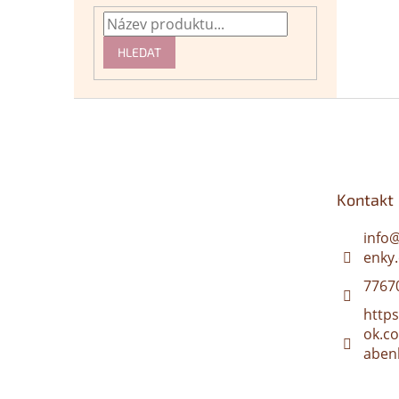
HLEDAT
Z
á
p
a
t
Kontakt
í
info
enky.
7767
http
ok.c
aben