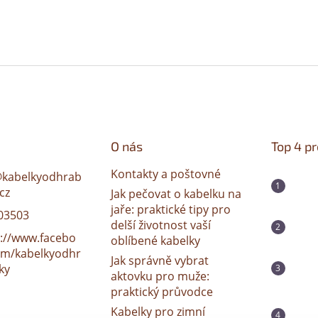
O nás
Top 4 p
Kontakty a poštovné
@
kabelkyodhrab
cz
Jak pečovat o kabelku na
jaře: praktické tipy pro
03503
delší životnost vaší
s://www.facebo
oblíbené kabelky
om/kabelkyodhr
Jak správně vybrat
ky
aktovku pro muže:
praktický průvodce
Kabelky pro zimní