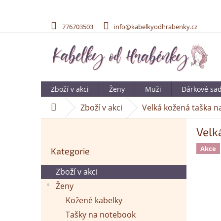
776703503
info@kabelkyodhrabenky.cz
Přejít
na
obsah
Zboží v akci
Ženy
Muži
Dárkové sa
Zboží v akci
Velká kožená taška 
Domů
P
Velk
o
Přeskočit
s
Akce
Kategorie
kategorie
t
r
Zboží v akci
a
Ženy
n
n
Kožené kabelky
í
Tašky na notebook