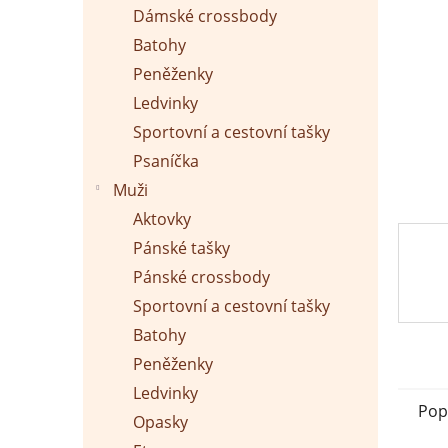
p
Dámské crossbody
a
n
Batohy
e
Peněženky
l
Ledvinky
Sportovní a cestovní tašky
Psaníčka
Muži
Aktovky
Pánské tašky
Pánské crossbody
Sportovní a cestovní tašky
Batohy
Peněženky
Ledvinky
Pop
Opasky