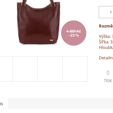
Rozměr
4 801 Kč
–25 %
Výška: 
Šířka: 
Hloubk
Detailn
TISK
is