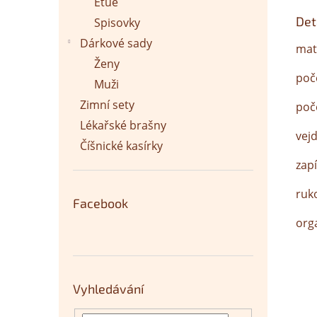
Etue
Det
Spisovky
Dárkové sady
mate
Ženy
poč
Muži
Zimní sety
poč
Lékařské brašny
vej
Číšnické kasírky
zapí
ruko
Facebook
org
Vyhledávání