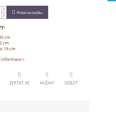
Přidat do košíku
y:
35 cm
32 cm
a: 14 cm
í informace
ZEPTAT SE
HLÍDAT
SDÍLET