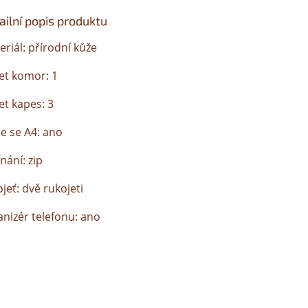
ailní popis produktu
riál: přírodní kůže
et komor: 1
et kapes: 3
de se A4: ano
nání: zip
jeť: dvě rukojeti
anizér telefonu: ano