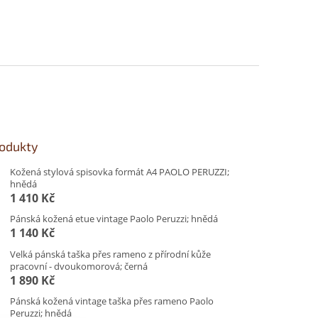
rodukty
Kožená stylová spisovka formát A4 PAOLO PERUZZI;
hnědá
1 410 Kč
Pánská kožená etue vintage Paolo Peruzzi; hnědá
1 140 Kč
Velká pánská taška přes rameno z přírodní kůže
pracovní - dvoukomorová; černá
1 890 Kč
Pánská kožená vintage taška přes rameno Paolo
Peruzzi; hnědá