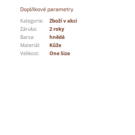
Doplňkové parametry
Kategorie
:
Zboží v akci
Záruka
:
2 roky
Barva
:
hnědá
Materiál
:
Kůže
Velikost
:
One Size