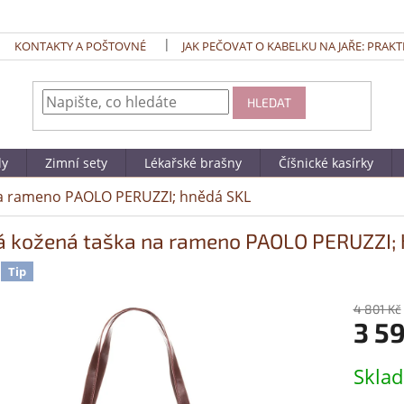
KONTAKTY A POŠTOVNÉ
JAK PEČOVAT O KABELKU NA JAŘE: PRAKT
HLEDAT
dy
Zimní sety
Lékařské brašny
Číšnické kasírky
na rameno PAOLO PERUZZI; hnědá SKL
á kožená taška na rameno PAOLO PERUZZI;
Tip
4 801 Kč
3 5
Měrná
Skla
cena: