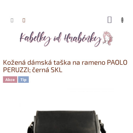
NÁKUP
Přejít
KOŠÍK
na
obsah
Kožená dámská taška na rameno PAOLO
PERUZZI; černá SKL
Akce
Tip