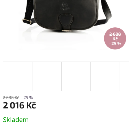
2 688
Kč
–25 %
2 688 Kč
–25 %
2 016 Kč
Měrná
Skladem
cena: