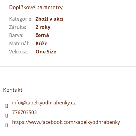
Doplňkové parametry
Kategorie
:
Zboží v akci
Záruka
:
2 roky
Barva
:
černá
Materiál
:
Kůže
Velikost
:
One Size
Z
á
p
a
Kontakt
t
í
info
@
kabelkyodhrabenky.cz
776703503
https://www.facebook.com/kabelkyodhrabenky