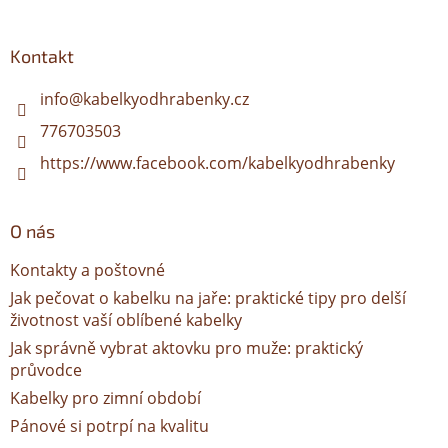
á
p
a
Kontakt
t
í
info
@
kabelkyodhrabenky.cz
776703503
https://www.facebook.com/kabelkyodhrabenky
O nás
Kontakty a poštovné
Jak pečovat o kabelku na jaře: praktické tipy pro delší
životnost vaší oblíbené kabelky
Jak správně vybrat aktovku pro muže: praktický
průvodce
Kabelky pro zimní období
Pánové si potrpí na kvalitu