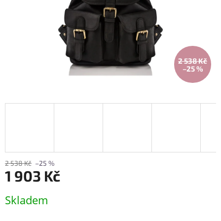
2 538 Kč
–25 %
2 538 Kč
–25 %
1 903 Kč
Měrná
Skladem
cena: