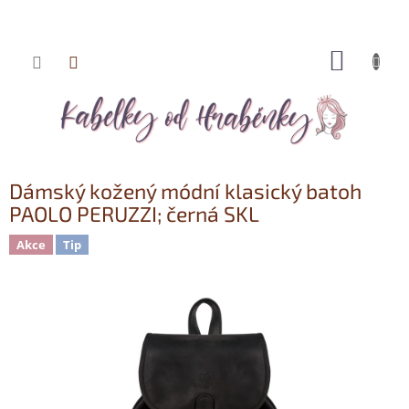
NÁKUP
Přejít
KOŠÍK
na
obsah
Dámský kožený módní klasický batoh
PAOLO PERUZZI; černá SKL
Akce
Tip