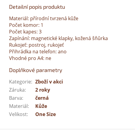
Detailní popis produktu
Materiál: přírodní tvrzená kůže
Počet komor: 1
Počet kapes: 3
Zapínání: magnetické klapky, kožená šňůrka
Rukojeť: postroj, rukojeť
Přihrádka na telefon: ano
Vhodné pro A4: ne
Doplňkové parametry
Kategorie
:
Zboží v akci
Záruka
:
2 roky
Barva
:
černá
Materiál
:
Kůže
Velikost
:
One Size
Z