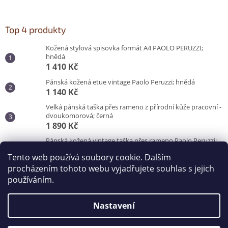
Top 4 produkty
Kožená stylová spisovka formát A4 PAOLO PERUZZI;
hnědá
1 410 Kč
Pánská kožená etue vintage Paolo Peruzzi; hnědá
1 140 Kč
Velká pánská taška přes rameno z přírodní kůže pracovní -
dvoukomorová; černá
1 890 Kč
Pánská kožená vintage taška přes rameno Paolo Peruzzi;
hnědá
Tento web používá soubory cookie. Dalším
3 100 Kč
procházením tohoto webu vyjadřujete souhlas s jejich
používáním.
Vytvořil Shoptet
Nastavení
Copyright 2026
Kabelky od Hraběnky
. Všechna práva