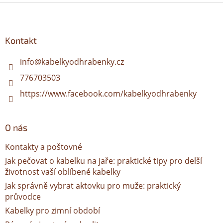
Z
á
p
a
Kontakt
t
í
info
@
kabelkyodhrabenky.cz
776703503
https://www.facebook.com/kabelkyodhrabenky
O nás
Kontakty a poštovné
Jak pečovat o kabelku na jaře: praktické tipy pro delší
životnost vaší oblíbené kabelky
Jak správně vybrat aktovku pro muže: praktický
průvodce
Kabelky pro zimní období