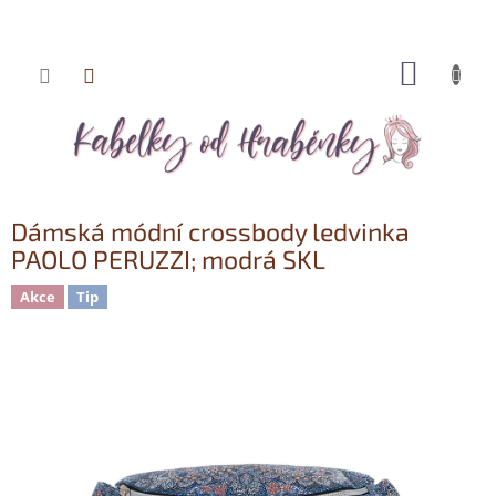
NÁKUP
Přejít
KOŠÍK
na
obsah
Dámská módní crossbody ledvinka
PAOLO PERUZZI; modrá SKL
Akce
Tip