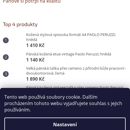
Pánové si potrpí na kvalitu
Top 4 produkty
Kožená stylová spisovka formát A4 PAOLO PERUZZI;
hnědá
1 410 Kč
Pánská kožená etue vintage Paolo Peruzzi; hnědá
1 140 Kč
Velká pánská taška přes rameno z přírodní kůže pracovní -
dvoukomorová; černá
1 890 Kč
Pánská kožená vintage taška přes rameno Paolo Peruzzi;
hnědá
Tento web používá soubory cookie. Dalším
3 100 Kč
procházením tohoto webu vyjadřujete souhlas s jejich
používáním.
Vytvořil Shoptet
Nastavení