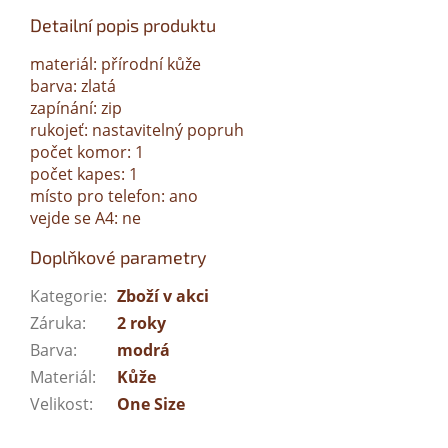
Detailní popis produktu
materiál: přírodní kůže
barva: zlatá
zapínání: zip
rukojeť: nastavitelný popruh
počet komor: 1
počet kapes: 1
místo pro telefon: ano
vejde se A4: ne
Doplňkové parametry
Kategorie
:
Zboží v akci
Záruka
:
2 roky
Barva
:
modrá
Materiál
:
Kůže
Velikost
:
One Size