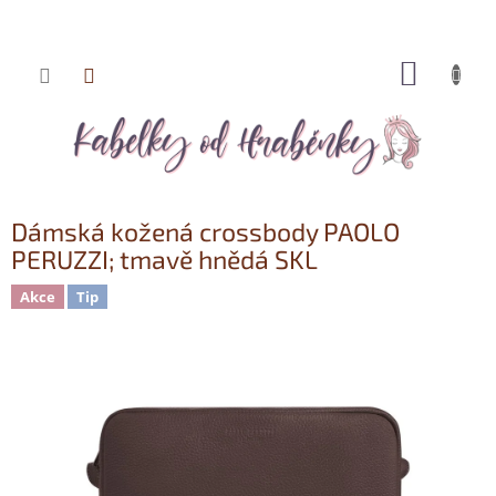
NÁKUP
Přejít
KOŠÍK
na
obsah
Dámská kožená crossbody PAOLO
PERUZZI; tmavě hnědá SKL
Akce
Tip