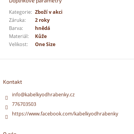
Doplňkové parametry
Kategorie
:
Zboží v akci
Záruka
:
2 roky
Barva
:
hnědá
Materiál
:
Kůže
Velikost
:
One Size
Z
á
p
a
Kontakt
t
í
info
@
kabelkyodhrabenky.cz
776703503
https://www.facebook.com/kabelkyodhrabenky