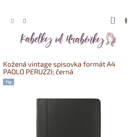
NÁKUP
Přejít
KOŠÍK
na
obsah
Kožená vintage spisovka formát A4
PAOLO PERUZZI; černá
Tip