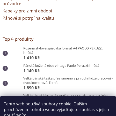
průvodce
Kabelky pro zimní období
Pánové si potrpí na kvalitu
Top 4 produkty
Kožená stylová spisovka formát A4 PAOLO PERUZZI;
hnědá
1 410 Kč
Pánská kožená etue vintage Paolo Peruzzi; hnědá
1 140 Kč
Velká pánská taška přes rameno z přírodní kůže pracovní -
dvoukomorová; černá
1 890 Kč
Velká dámská kožená peněženka s prostorem pro telefon
Peruzzi; červená
Tento web používá soubory cookie. Dalším
870 Kč
procházením tohoto webu vyjadřujete souhlas s jejich
používáním.