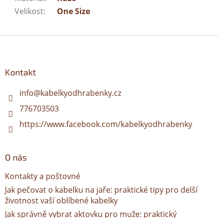
Velikost
:
One Size
Z
á
p
a
Kontakt
t
í
info
@
kabelkyodhrabenky.cz
776703503
https://www.facebook.com/kabelkyodhrabenky
O nás
Kontakty a poštovné
Jak pečovat o kabelku na jaře: praktické tipy pro delší
životnost vaší oblíbené kabelky
Jak správně vybrat aktovku pro muže: praktický