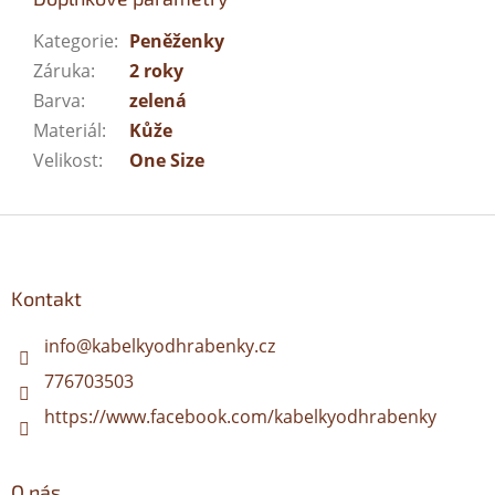
Kategorie
:
Peněženky
Záruka
:
2 roky
Barva
:
zelená
Materiál
:
Kůže
Velikost
:
One Size
Z
á
p
a
Kontakt
t
í
info
@
kabelkyodhrabenky.cz
776703503
https://www.facebook.com/kabelkyodhrabenky
O nás