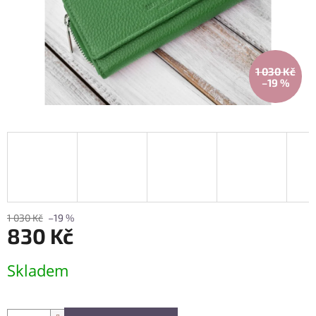
1 030 Kč
–19 %
1 030 Kč
–19 %
830 Kč
Měrná
Skladem
cena: