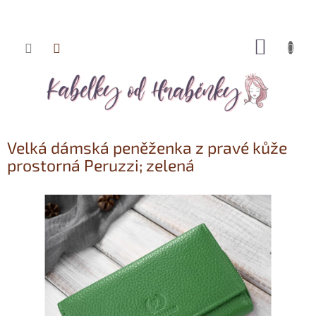
NÁKUP
Přejít
KOŠÍK
na
obsah
Velká dámská peněženka z pravé kůže
prostorná Peruzzi; zelená