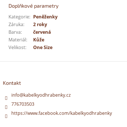
Doplňkové parametry
Kategorie
:
Peněženky
Záruka
:
2 roky
Barva
:
červená
Materiál
:
Kůže
Velikost
:
One Size
Z
á
p
a
Kontakt
t
í
info
@
kabelkyodhrabenky.cz
776703503
https://www.facebook.com/kabelkyodhrabenky