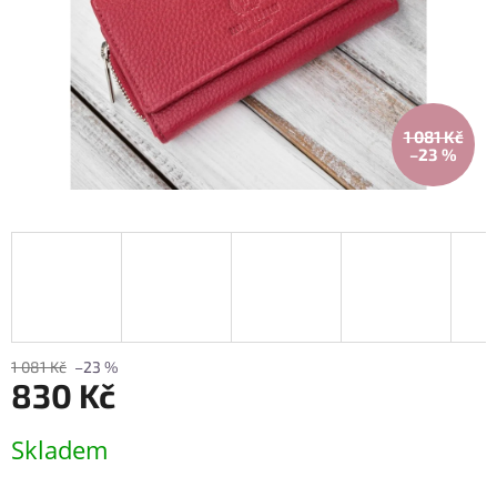
1 081 Kč
–23 %
1 081 Kč
–23 %
830 Kč
Měrná
Skladem
cena: