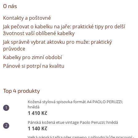
O nás
Kontakty a poštovné
Jak pečovat o kabelku na jaře: praktické tipy pro delší
životnost vaší oblíbené kabelky
Jak správně vybrat aktovku pro muže: praktický
průvodce
Kabelky pro zimní období
Pánové si potrpí na kvalitu
Top 4 produkty
Kožená stylová spisovka formát A4 PAOLO PERUZZI;
hnědá
1 410 Kč
Pánská kožená etue vintage Paolo Peruzzi; hnědá
1 140 Kč
Velká pánská taška přes rameno z přírodní kůže pracovní -