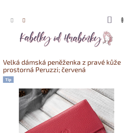
NÁKUP
Přejít
KOŠÍK
na
obsah
Velká dámská peněženka z pravé kůže
prostorná Peruzzi; červená
Tip