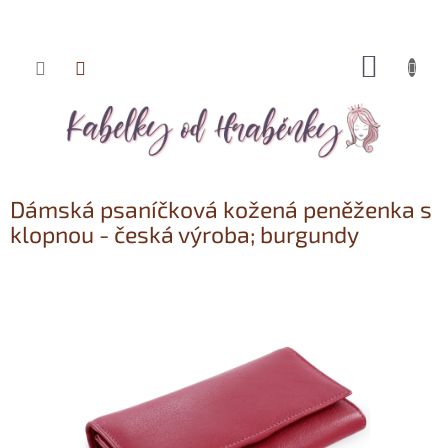
NÁKUP
Přejít
KOŠÍK
na
obsah
Dámská psaníčková kožená peněženka s
klopnou - česká výroba; burgundy