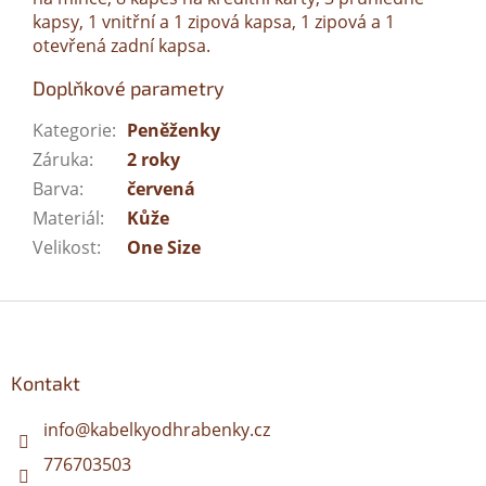
kapsy, 1 vnitřní a 1 zipová kapsa, 1 zipová a 1
otevřená zadní kapsa.
Doplňkové parametry
Kategorie
:
Peněženky
Záruka
:
2 roky
Barva
:
červená
Materiál
:
Kůže
Velikost
:
One Size
Z
á
p
a
Kontakt
t
í
info
@
kabelkyodhrabenky.cz
776703503