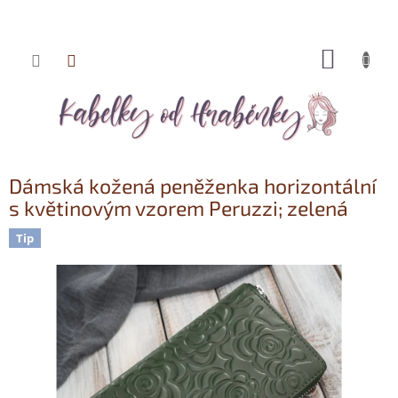
NÁKUP
Přejít
KOŠÍK
na
obsah
Dámská kožená peněženka horizontální
s květinovým vzorem Peruzzi; zelená
Tip