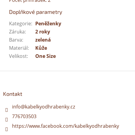
Počet přihrádek: 2
Doplňkové parametry
Kategorie
:
Peněženky
Záruka
:
2 roky
Barva
:
zelená
Materiál
:
Kůže
Velikost
:
One Size
Z
á
p
a
Kontakt
t
í
info
@
kabelkyodhrabenky.cz
776703503
https://www.facebook.com/kabelkyodhrabenky