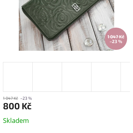
1 047 Kč
–23 %
1 047 Kč
–23 %
800 Kč
Měrná
Skladem
cena: