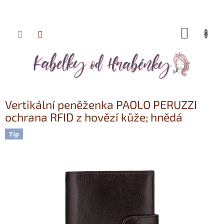
NÁKUP
Přejít
KOŠÍK
na
obsah
Vertikální peněženka PAOLO PERUZZI
ochrana RFID z hovězí kůže; hnědá
Tip