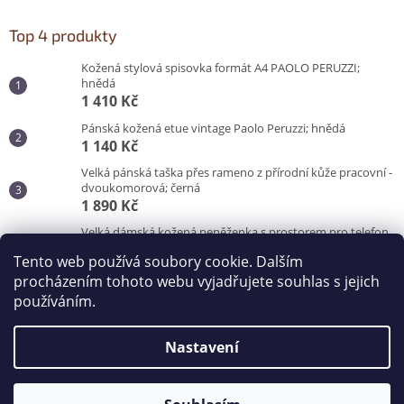
Top 4 produkty
Kožená stylová spisovka formát A4 PAOLO PERUZZI;
hnědá
1 410 Kč
Pánská kožená etue vintage Paolo Peruzzi; hnědá
1 140 Kč
Velká pánská taška přes rameno z přírodní kůže pracovní -
dvoukomorová; černá
1 890 Kč
Velká dámská kožená peněženka s prostorem pro telefon
Peruzzi; červená
Tento web používá soubory cookie. Dalším
870 Kč
procházením tohoto webu vyjadřujete souhlas s jejich
používáním.
Vytvořil Shoptet
Nastavení
Copyright 2026
Kabelky od Hraběnky
. Všechna práva