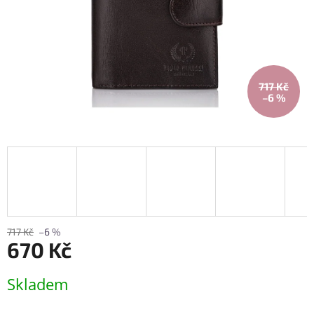
717 Kč
–6 %
717 Kč
–6 %
670 Kč
Měrná
Skladem
cena: