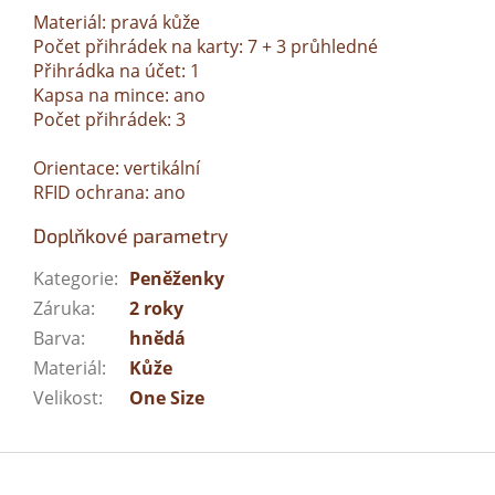
Materiál: pravá kůže
Počet přihrádek na karty: 7 + 3 průhledné
Přihrádka na účet: 1
Kapsa na mince: ano
Počet přihrádek: 3
Orientace: vertikální
RFID ochrana: ano
Doplňkové parametry
Kategorie
:
Peněženky
Záruka
:
2 roky
Barva
:
hnědá
Materiál
:
Kůže
Velikost
:
One Size
Z
á