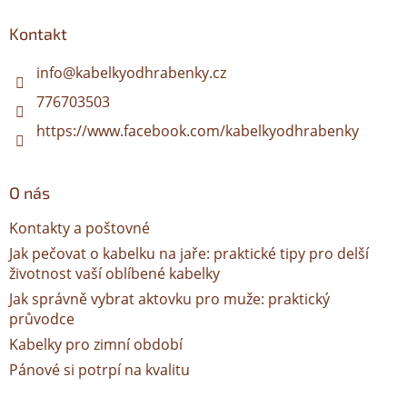
p
a
Kontakt
t
í
info
@
kabelkyodhrabenky.cz
776703503
https://www.facebook.com/kabelkyodhrabenky
O nás
Kontakty a poštovné
Jak pečovat o kabelku na jaře: praktické tipy pro delší
životnost vaší oblíbené kabelky
Jak správně vybrat aktovku pro muže: praktický
průvodce
Kabelky pro zimní období
Pánové si potrpí na kvalitu