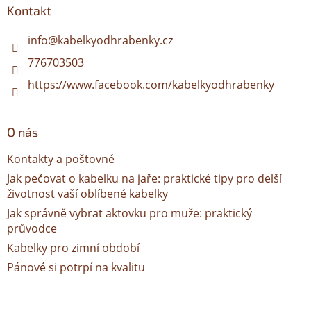
a
Kontakt
t
í
info
@
kabelkyodhrabenky.cz
776703503
https://www.facebook.com/kabelkyodhrabenky
O nás
Kontakty a poštovné
Jak pečovat o kabelku na jaře: praktické tipy pro delší
životnost vaší oblíbené kabelky
Jak správně vybrat aktovku pro muže: praktický
průvodce
Kabelky pro zimní období
Pánové si potrpí na kvalitu