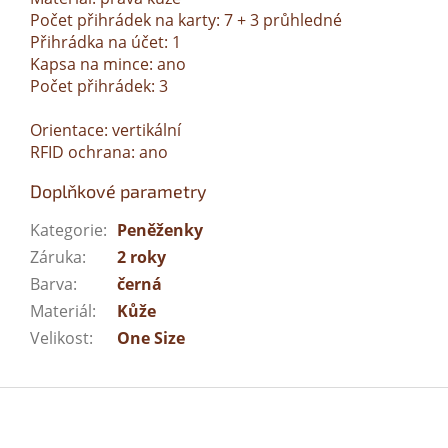
Počet přihrádek na karty: 7 + 3 průhledné
Přihrádka na účet: 1
Kapsa na mince: ano
Počet přihrádek: 3
Orientace: vertikální
RFID ochrana: ano
Doplňkové parametry
Kategorie
:
Peněženky
Záruka
:
2 roky
Barva
:
černá
Materiál
:
Kůže
Velikost
:
One Size
Z
á
p