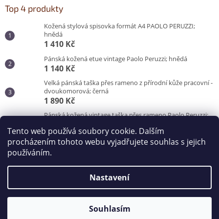
Top 4 produkty
Kožená stylová spisovka formát A4 PAOLO PERUZZI;
hnědá
1 410 Kč
Pánská kožená etue vintage Paolo Peruzzi; hnědá
1 140 Kč
Velká pánská taška přes rameno z přírodní kůže pracovní -
dvoukomorová; černá
1 890 Kč
Pánská kožená vintage taška přes rameno Paolo Peruzzi;
hnědá
Tento web používá soubory cookie. Dalším
3 100 Kč
procházením tohoto webu vyjadřujete souhlas s jejich
používáním.
Vytvořil Shoptet
Nastavení
Copyright 2026
Kabelky od Hraběnky
. Všechna práva
vyhrazena.
Souhlasím