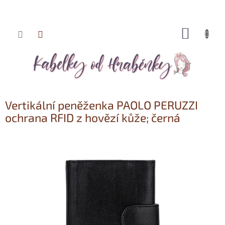
NÁKUP
Přejít
KOŠÍK
na
obsah
Vertikální peněženka PAOLO PERUZZI
ochrana RFID z hovězí kůže; černá