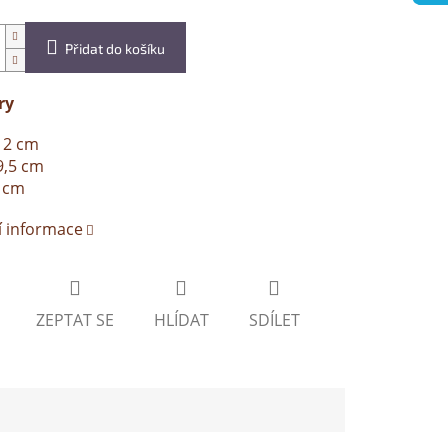
Přidat do košíku
ry
12 cm
9,5 cm
2 cm
í informace
ZEPTAT SE
HLÍDAT
SDÍLET