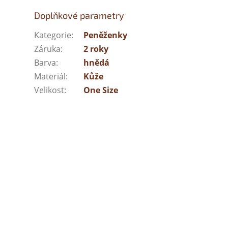
Doplňkové parametry
Kategorie
:
Peněženky
Záruka
:
2 roky
Barva
:
hnědá
Materiál
:
Kůže
Velikost
:
One Size