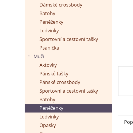
p
Dámské crossbody
a
n
Batohy
e
Peněženky
l
Ledvinky
Sportovní a cestovní tašky
Psaníčka
Muži
Aktovky
Pánské tašky
Pánské crossbody
Sportovní a cestovní tašky
Batohy
Peněženky
Ledvinky
Pop
Opasky