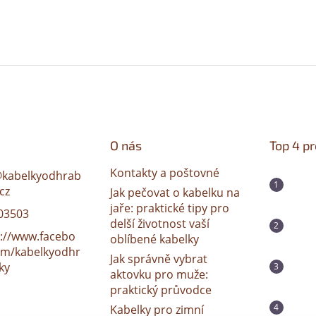
O nás
Top 4 p
Kontakty a poštovné
@
kabelkyodhrab
cz
Jak pečovat o kabelku na
jaře: praktické tipy pro
03503
delší životnost vaší
s://www.facebo
oblíbené kabelky
om/kabelkyodhr
Jak správně vybrat
ky
aktovku pro muže:
praktický průvodce
Kabelky pro zimní