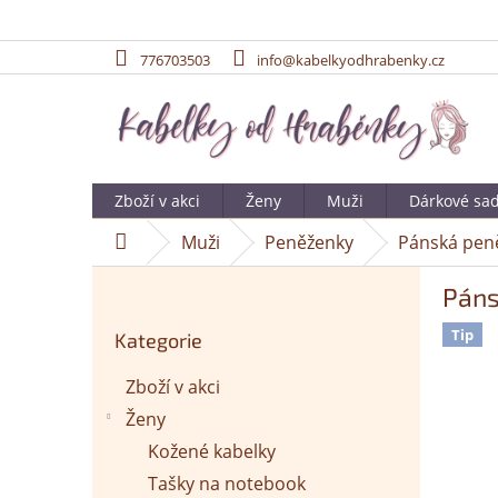
776703503
info@kabelkyodhrabenky.cz
Přejít
na
obsah
Zboží v akci
Ženy
Muži
Dárkové sa
Muži
Peněženky
Pánská peně
Domů
P
Páns
o
Přeskočit
s
Tip
Kategorie
kategorie
t
r
Zboží v akci
a
Ženy
n
n
Kožené kabelky
í
Tašky na notebook