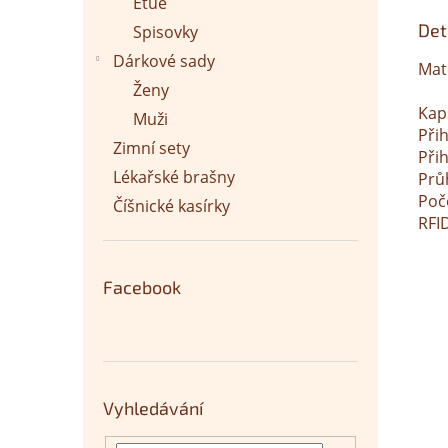
Etue
Det
Spisovky
Dárkové sady
Mate
Ženy
Kap
Muži
Při
Zimní sety
Přih
Lékařské brašny
Prů
Poč
Číšnické kasírky
RFI
Facebook
Vyhledávání