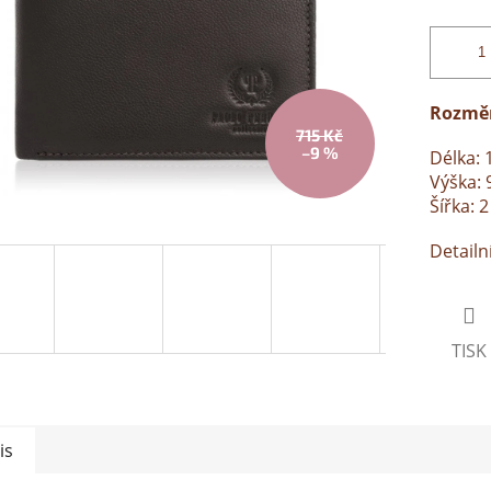
Rozmě
715 Kč
–9 %
Délka: 
Výška: 
Šířka: 
Detailn
TISK
is