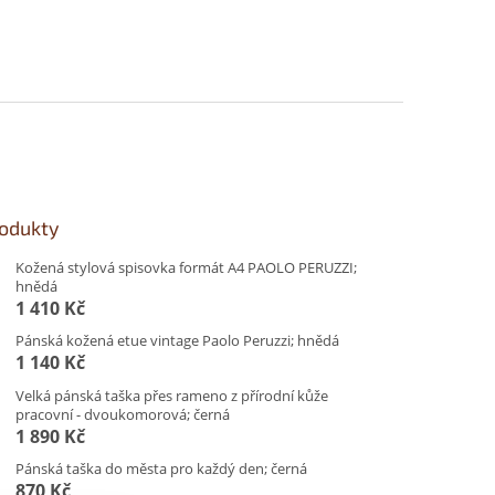
rodukty
Kožená stylová spisovka formát A4 PAOLO PERUZZI;
hnědá
1 410 Kč
Pánská kožená etue vintage Paolo Peruzzi; hnědá
1 140 Kč
Velká pánská taška přes rameno z přírodní kůže
pracovní - dvoukomorová; černá
1 890 Kč
Pánská taška do města pro každý den; černá
870 Kč