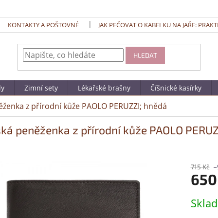
KONTAKTY A POŠTOVNÉ
JAK PEČOVAT O KABELKU NA JAŘE: PRAKT
HLEDAT
dy
Zimní sety
Lékařské brašny
Číšnické kasírky
ženka z přírodní kůže PAOLO PERUZZI; hnědá
ká peněženka z přírodní kůže PAOLO PERUZ
715 Kč
–
650
Měrná
Skla
cena: