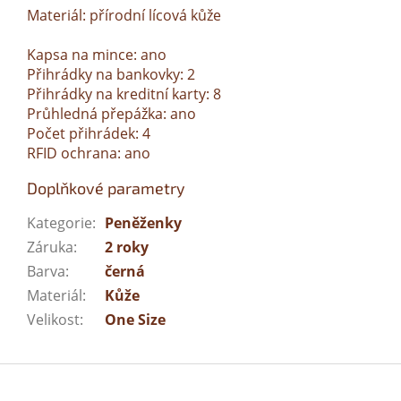
Materiál: přírodní lícová kůže
Kapsa na mince: ano
Přihrádky na bankovky: 2
Přihrádky na kreditní karty: 8
Průhledná přepážka: ano
Počet přihrádek: 4
RFID ochrana: ano
Doplňkové parametry
Kategorie
:
Peněženky
Záruka
:
2 roky
Barva
:
černá
Materiál
:
Kůže
Velikost
:
One Size
Z
á