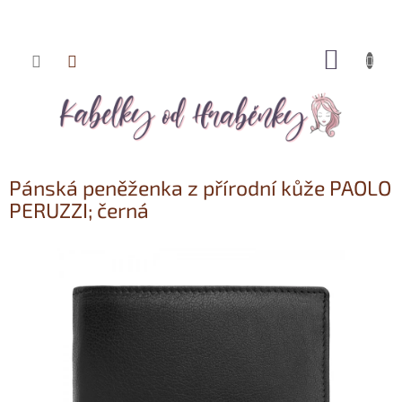
NÁKUP
Přejít
KOŠÍK
na
obsah
Pánská peněženka z přírodní kůže PAOLO
PERUZZI; černá