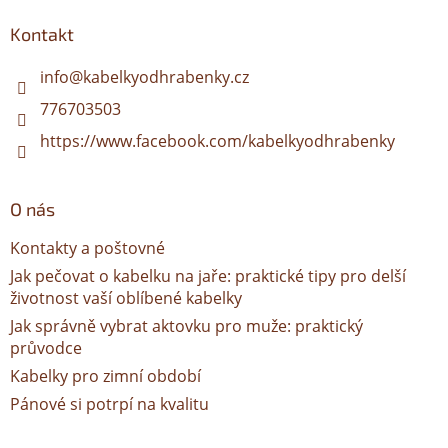
p
a
Kontakt
t
í
info
@
kabelkyodhrabenky.cz
776703503
https://www.facebook.com/kabelkyodhrabenky
O nás
Kontakty a poštovné
Jak pečovat o kabelku na jaře: praktické tipy pro delší
životnost vaší oblíbené kabelky
Jak správně vybrat aktovku pro muže: praktický
průvodce
Kabelky pro zimní období
Pánové si potrpí na kvalitu