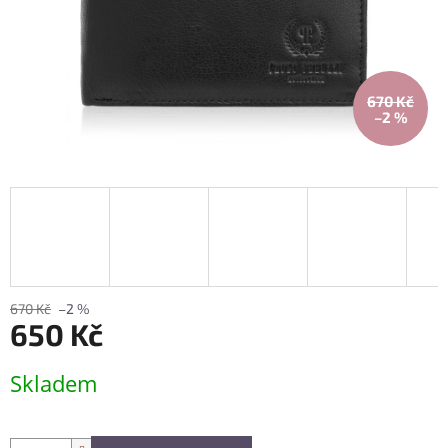
670 Kč
–2 %
670 Kč
–2 %
650 Kč
Měrná
Skladem
cena: