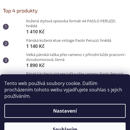
Top 4 produkty
Kožená stylová spisovka formát A4 PAOLO PERUZZI;
hnědá
1 410 Kč
Pánská kožená etue vintage Paolo Peruzzi; hnědá
1 140 Kč
Velká pánská taška přes rameno z přírodní kůže pracovní -
dvoukomorová; černá
1 890 Kč
Pánská kožená vintage taška přes rameno Paolo Peruzzi;
hnědá
Tento web používá soubory cookie. Dalším
3 100 Kč
procházením tohoto webu vyjadřujete souhlas s jejich
používáním.
Vytvořil Shoptet
Nastavení
Copyright 2026
Kabelky od Hraběnky
. Všechna práva
vyhrazena.
Souhlasím