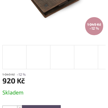
1 049 Kč
–12 %
1 049 Kč
–12 %
920 Kč
Měrná
Skladem
cena: