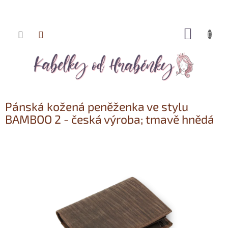
NÁKUP
Přejít
KOŠÍK
na
obsah
Pánská kožená peněženka ve stylu
BAMBOO 2 - česká výroba; tmavě hnědá