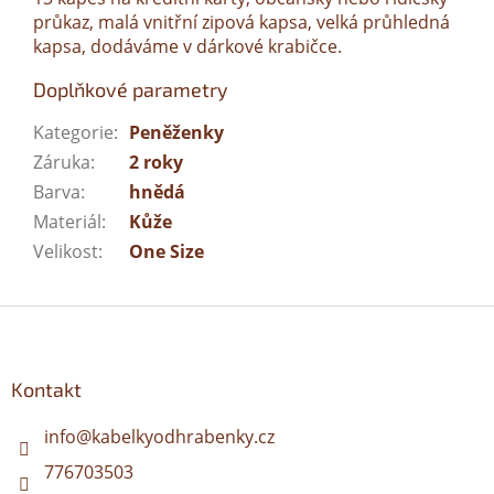
průkaz, malá vnitřní zipová kapsa, velká průhledná
kapsa, dodáváme v dárkové krabičce.
Doplňkové parametry
Kategorie
:
Peněženky
Záruka
:
2 roky
Barva
:
hnědá
Materiál
:
Kůže
Velikost
:
One Size
Z
á
p
a
Kontakt
t
í
info
@
kabelkyodhrabenky.cz
776703503