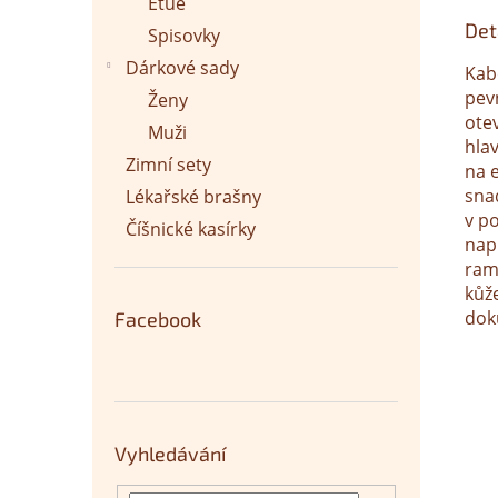
Etue
Det
Spisovky
Dárkové sady
Kab
pevn
Ženy
otev
Muži
hla
Zimní sety
na 
sna
Lékařské brašny
v p
Číšnické kasírky
nap
ram
kůže
dok
Facebook
Vyhledávání