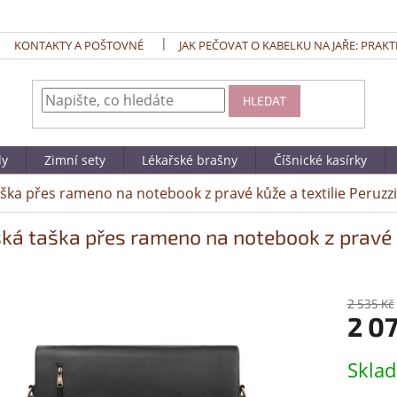
KONTAKTY A POŠTOVNÉ
JAK PEČOVAT O KABELKU NA JAŘE: PRAKT
HLEDAT
dy
Zimní sety
Lékařské brašny
Číšnické kasírky
ška přes rameno na notebook z pravé kůže a textilie Peruzz
ká taška přes rameno na notebook z pravé k
2 535 Kč
2 0
Měrná
Skla
cena: