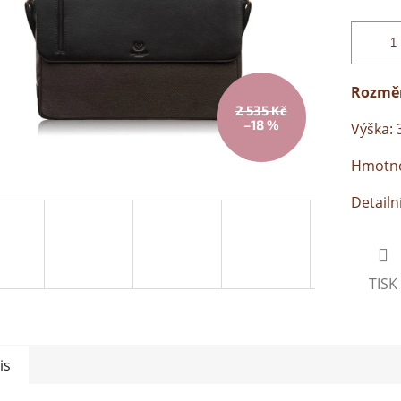
Rozmě
2 535 Kč
–18 %
Výška: 
Hmotnos
Detailn
TISK
is