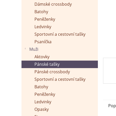
p
Dámské crossbody
a
n
Batohy
e
Peněženky
l
Ledvinky
Sportovní a cestovní tašky
Psaníčka
Muži
Aktovky
Pánské tašky
Pánské crossbody
Sportovní a cestovní tašky
Batohy
Peněženky
Ledvinky
Pop
Opasky