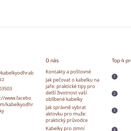
O nás
Top 4 p
Kontakty a poštovné
@
kabelkyodhrab
cz
Jak pečovat o kabelku na
jaře: praktické tipy pro
03503
delší životnost vaší
s://www.facebo
oblíbené kabelky
om/kabelkyodhr
Jak správně vybrat
ky
aktovku pro muže:
praktický průvodce
Kabelky pro zimní