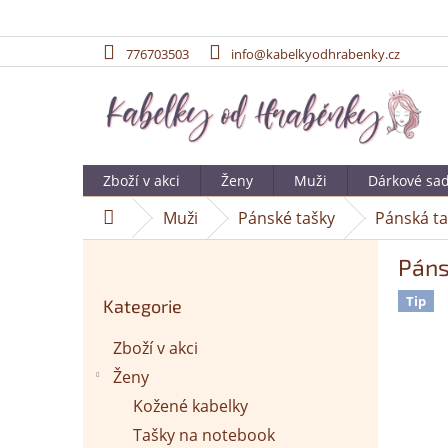
776703503
info@kabelkyodhrabenky.cz
Přejít
na
obsah
Zboží v akci
Ženy
Muži
Dárkové sa
Muži
Pánské tašky
Pánská ta
Domů
P
Páns
o
Přeskočit
s
Tip
Kategorie
kategorie
t
r
Zboží v akci
a
Ženy
n
n
Kožené kabelky
í
Tašky na notebook