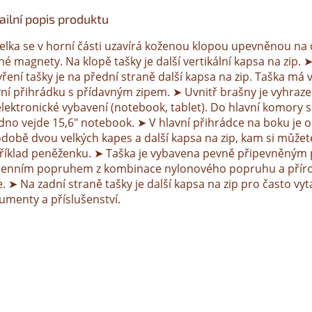
ailní popis produktu
elka se v horní části uzavírá koženou klopou upevněnou na
é magnety. Na klopě tašky je další vertikální kapsa na zip. 
ření tašky je na přední straně další kapsa na zip. Taška má 
vní přihrádku s přídavným zipem. ➤ Uvnitř brašny je vyhraz
elektronické vybavení (notebook, tablet). Do hlavní komory s
dno vejde 15,6" notebook. ➤ V hlavní přihrádce na boku je o
odobě dvou velkých kapes a další kapsa na zip, kam si můžete
říklad peněženku. ➤ Taška je vybavena pevně připevněným
enním popruhem z kombinace nylonového popruhu a přír
. ➤ Na zadní straně tašky je další kapsa na zip pro často v
umenty a příslušenství.