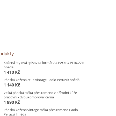
rodukty
Kožená stylová spisovka formát A4 PAOLO PERUZZI;
hnědá
1 410 Kč
Pánská kožená etue vintage Paolo Peruzzi; hnědá
1 140 Kč
Velká pánská taška přes rameno z přírodní kůže
pracovní - dvoukomorová; černá
1 890 Kč
Pánská kožená vintage taška přes rameno Paolo
Peruzzi; hnědá