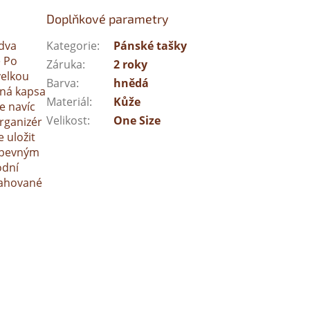
Doplňkové parametry
 dva
Kategorie
:
Pánské tašky
➤ Po
Záruka
:
2 roky
velkou
Barva
:
hnědá
ená kapsa
Materiál
:
Kůže
e navíc
Velikost
:
One Size
rganizér
 uložit
 pevným
odní
ytahované