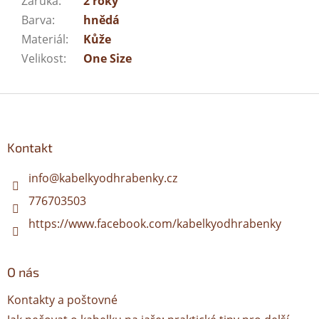
Záruka
:
2 roky
Barva
:
hnědá
Materiál
:
Kůže
Velikost
:
One Size
Z
á
p
a
Kontakt
t
í
info
@
kabelkyodhrabenky.cz
776703503
https://www.facebook.com/kabelkyodhrabenky
O nás
Kontakty a poštovné