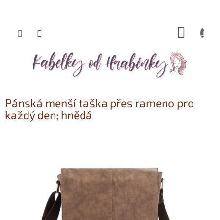
NÁKUP
Přejít
KOŠÍK
na
obsah
Pánská menší taška přes rameno pro
každý den; hnědá