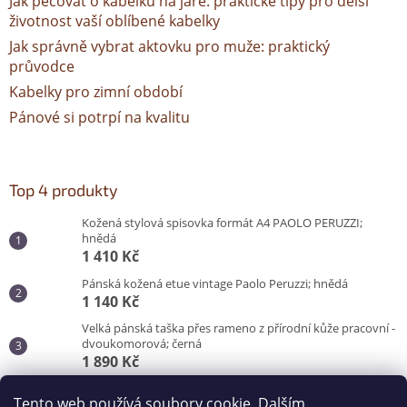
Jak pečovat o kabelku na jaře: praktické tipy pro delší
životnost vaší oblíbené kabelky
Jak správně vybrat aktovku pro muže: praktický
průvodce
Kabelky pro zimní období
Pánové si potrpí na kvalitu
Top 4 produkty
Kožená stylová spisovka formát A4 PAOLO PERUZZI;
hnědá
1 410 Kč
Pánská kožená etue vintage Paolo Peruzzi; hnědá
1 140 Kč
Velká pánská taška přes rameno z přírodní kůže pracovní -
dvoukomorová; černá
1 890 Kč
Pánská taška do města pro každý den; černá
Tento web používá soubory cookie. Dalším
870 Kč