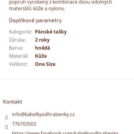
popruh vyrobený z kombinace dvou odolných
materiálů: kůže a nylonu.
Doplňkové parametry
Kategorie
:
Pánské tašky
Záruka
:
2 roky
Barva
:
hnědá
Materiál
:
Kůže
Velikost
:
One Size
Z
á
p
a
Kontakt
t
í
info
@
kabelkyodhrabenky.cz
776703503
https://www.facebook.com/kabelkyodhrabenky