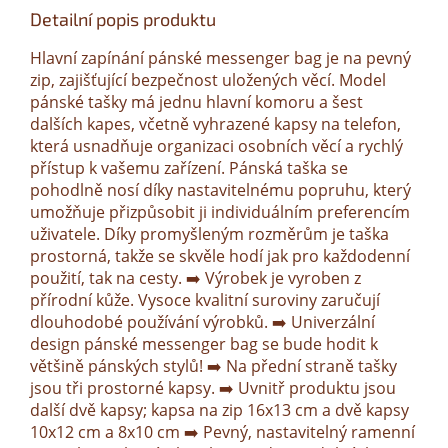
Detailní popis produktu
Hlavní zapínání pánské messenger bag je na pevný
zip, zajišťující bezpečnost uložených věcí. Model
pánské tašky má jednu hlavní komoru a šest
dalších kapes, včetně vyhrazené kapsy na telefon,
která usnadňuje organizaci osobních věcí a rychlý
přístup k vašemu zařízení. Pánská taška se
pohodlně nosí díky nastavitelnému popruhu, který
umožňuje přizpůsobit ji individuálním preferencím
uživatele. Díky promyšleným rozměrům je taška
prostorná, takže se skvěle hodí jak pro každodenní
použití, tak na cesty. ➡️ Výrobek je vyroben z
přírodní kůže. Vysoce kvalitní suroviny zaručují
dlouhodobé používání výrobků. ➡️ Univerzální
design pánské messenger bag se bude hodit k
většině pánských stylů! ➡️ Na přední straně tašky
jsou tři prostorné kapsy. ➡️ Uvnitř produktu jsou
další dvě kapsy; kapsa na zip 16x13 cm a dvě kapsy
10x12 cm a 8x10 cm ➡️ Pevný, nastavitelný ramenní