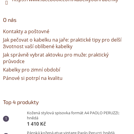
O nás
Kontakty a poštovné
Jak pečovat o kabelku na jaře: praktické tipy pro delší
životnost vaší oblíbené kabelky
Jak správně vybrat aktovku pro muže: praktický
průvodce
Kabelky pro zimní období
Pánové si potrpí na kvalitu
Top 4 produkty
Kožená stylová spisovka formát A4 PAOLO PERUZZI;
hnědá
1 410 Kč
Pánská kožená etue vintage Paolo Peruzzi; hnědá