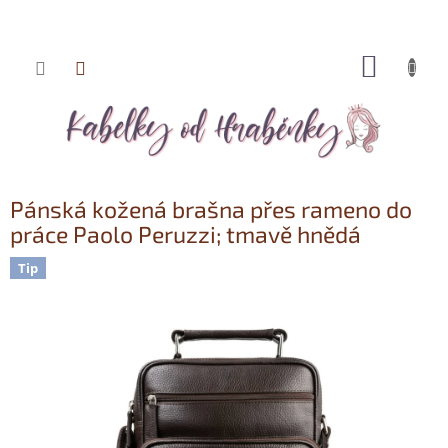
NÁKUP
Přejít
KOŠÍK
na
obsah
Pánská kožená brašna přes rameno do
práce Paolo Peruzzi; tmavě hnědá
Tip