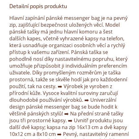
Detailní popis produktu
Hlavní zapínání pánské messenger bag je na pevný
zip, zajišťující bezpečnost uložených věcí. Model
pánské tašky má jednu hlavní komoru a šest
dalších kapes, včetně vyhrazené kapsy na telefon,
která usnadňuje organizaci osobních věcí a rychlý
přístup k vašemu zařízení. Pánská taška se
pohodlně nosí díky nastavitelnému popruhu, který
umožňuje přizpůsobit ji individuálním preferencím
uživatele. Díky promyšleným rozměrům je taška
prostorná, takže se skvěle hodí jak pro každodenní
použití, tak na cesty. ➡️ Výrobek je vyroben z
přírodní kůže. Vysoce kvalitní suroviny zaručují
dlouhodobé používání výrobků. ➡️ Univerzální
design pánské messenger bag se bude hodit k
většině pánských stylů! ➡️ Na přední straně tašky
jsou tři prostorné kapsy. ➡️ Uvnitř produktu jsou
další dvě kapsy; kapsa na zip 16x13 cm a dvě kapsy
10x12 cm a 8x10 cm ➡️ Pevný, nastavitelný ramenní