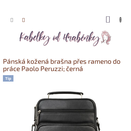
NÁKUP
Přejít
KOŠÍK
na
obsah
Pánská kožená brašna přes rameno do
práce Paolo Peruzzi; černá
Tip