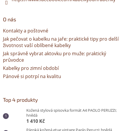
O nás
Kontakty a poštovné
Jak pečovat o kabelku na jaře: praktické tipy pro delší
životnost vaší oblíbené kabelky
Jak správně vybrat aktovku pro muže: praktický
průvodce
Kabelky pro zimní období
Pánové si potrpí na kvalitu
Top 4 produkty
Kožená stylová spisovka formát A4 PAOLO PERUZZI;
hnědá
1 410 Kč
Pánská kožená etue vintage Paolo Peruzzi; hnědá