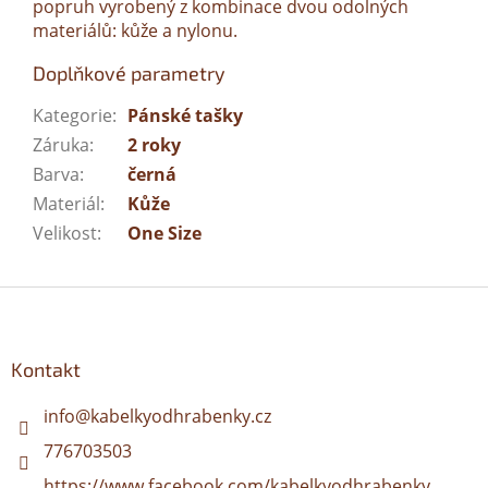
popruh vyrobený z kombinace dvou odolných
materiálů: kůže a nylonu.
Doplňkové parametry
Kategorie
:
Pánské tašky
Záruka
:
2 roky
Barva
:
černá
Materiál
:
Kůže
Velikost
:
One Size
Z
á
p
a
Kontakt
t
í
info
@
kabelkyodhrabenky.cz
776703503
https://www.facebook.com/kabelkyodhrabenky