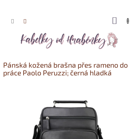
NÁKUP
Přejít
KOŠÍK
na
obsah
Pánská kožená brašna přes rameno do
práce Paolo Peruzzi; černá hladká