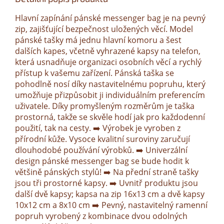
Hlavní zapínání pánské messenger bag je na pevný
zip, zajišťující bezpečnost uložených věcí. Model
pánské tašky má jednu hlavní komoru a šest
dalších kapes, včetně vyhrazené kapsy na telefon,
která usnadňuje organizaci osobních věcí a rychlý
přístup k vašemu zařízení. Pánská taška se
pohodlně nosí díky nastavitelnému popruhu, který
umožňuje přizpůsobit ji individuálním preferencím
uživatele. Díky promyšleným rozměrům je taška
prostorná, takže se skvěle hodí jak pro každodenní
použití, tak na cesty. ➡️ Výrobek je vyroben z
přírodní kůže. Vysoce kvalitní suroviny zaručují
dlouhodobé používání výrobků. ➡️ Univerzální
design pánské messenger bag se bude hodit k
většině pánských stylů! ➡️ Na přední straně tašky
jsou tři prostorné kapsy. ➡️ Uvnitř produktu jsou
další dvě kapsy; kapsa na zip 16x13 cm a dvě kapsy
10x12 cm a 8x10 cm ➡️ Pevný, nastavitelný ramenní
popruh vyrobený z kombinace dvou odolných