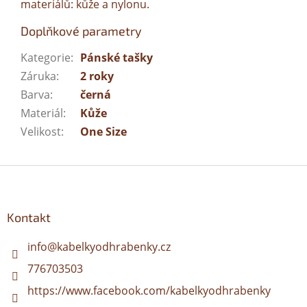
materiálů: kůže a nylonu.
Doplňkové parametry
Kategorie
:
Pánské tašky
Záruka
:
2 roky
Barva
:
černá
Materiál
:
Kůže
Velikost
:
One Size
Z
á
p
a
Kontakt
t
í
info
@
kabelkyodhrabenky.cz
776703503
https://www.facebook.com/kabelkyodhrabenky