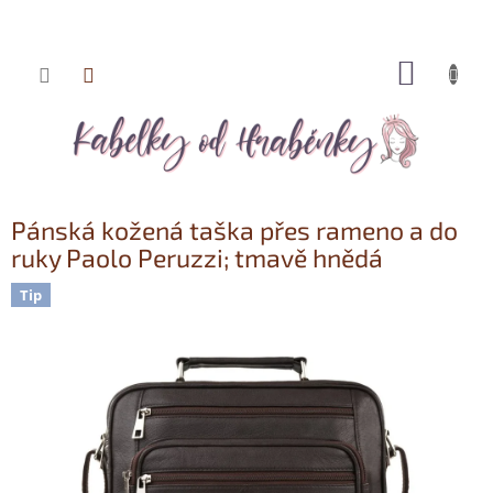
NÁKUP
Přejít
KOŠÍK
na
obsah
Pánská kožená taška přes rameno a do
ruky Paolo Peruzzi; tmavě hnědá
Tip