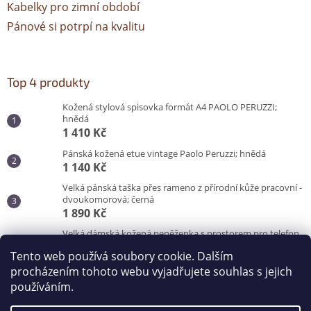
Kabelky pro zimní období
Pánové si potrpí na kvalitu
Top 4 produkty
Kožená stylová spisovka formát A4 PAOLO PERUZZI;
hnědá
1 410 Kč
Pánská kožená etue vintage Paolo Peruzzi; hnědá
1 140 Kč
Velká pánská taška přes rameno z přírodní kůže pracovní -
dvoukomorová; černá
1 890 Kč
Velká dámská kožená peněženka s prostorem pro telefon
Peruzzi; červená
Tento web používá soubory cookie. Dalším
870 Kč
procházením tohoto webu vyjadřujete souhlas s jejich
používáním.
Vytvořil Shoptet