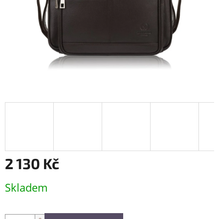
2 130 Kč
Měrná
Skladem
cena: