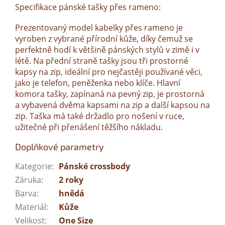
Specifikace pánské tašky přes rameno:
Prezentovaný model kabelky přes rameno je
vyroben z vybrané přírodní kůže, díky čemuž se
perfektně hodí k většině pánských stylů v zimě i v
létě. Na přední straně tašky jsou tři prostorné
kapsy na zip, ideální pro nejčastěji používané věci,
jako je telefon, peněženka nebo klíče. Hlavní
komora tašky, zapínaná na pevný zip, je prostorná
a vybavená dvěma kapsami na zip a další kapsou na
zip. Taška má také držadlo pro nošení v ruce,
užitečné při přenášení těžšího nákladu.
Doplňkové parametry
Kategorie
:
Pánské crossbody
Záruka
:
2 roky
Barva
:
hnědá
Materiál
:
Kůže
Velikost
:
One Size