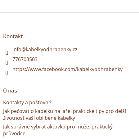
Z
á
p
a
Kontakt
t
í
info
@
kabelkyodhrabenky.cz
776703503
https://www.facebook.com/kabelkyodhrabenky
O nás
Kontakty a poštovné
Jak pečovat o kabelku na jaře: praktické tipy pro delší
životnost vaší oblíbené kabelky
Jak správně vybrat aktovku pro muže: praktický
průvodce