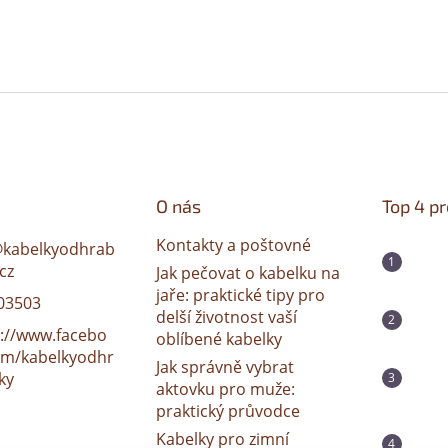
O nás
Top 4 p
Kontakty a poštovné
@
kabelkyodhrab
cz
Jak pečovat o kabelku na
jaře: praktické tipy pro
03503
delší životnost vaší
s://www.facebo
oblíbené kabelky
om/kabelkyodhr
Jak správně vybrat
ky
aktovku pro muže:
praktický průvodce
Kabelky pro zimní