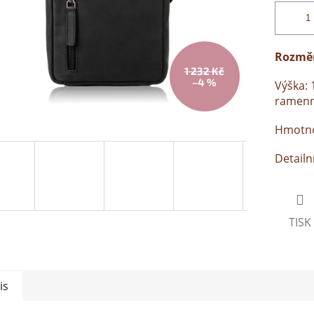
Rozmě
1 232 Kč
–4 %
Výška: 
ramenn
Hmotnos
Detailn
TISK
is