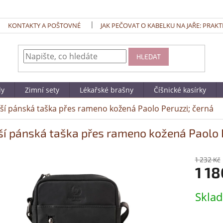
KONTAKTY A POŠTOVNÉ
JAK PEČOVAT O KABELKU NA JAŘE: PRAKT
HLEDAT
dy
Zimní sety
Lékařské brašny
Číšnické kasírky
í pánská taška přes rameno kožená Paolo Peruzzi; černá
í pánská taška přes rameno kožená Paolo P
1 232 Kč
1 18
Měrná
Skla
cena: