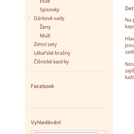
Etue
Det
Spisovky
Dárkové sady
Na 
kap
Ženy
Muži
Hla
Zimní sety
jsou
zadn
Lékařské brašny
Číšnické kasírky
Nos
zaji
kaž
Facebook
Vyhledávání