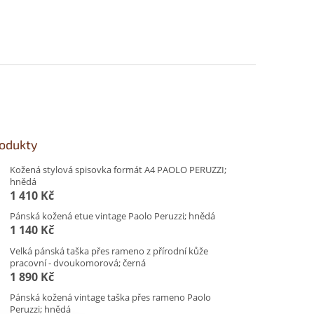
rodukty
Kožená stylová spisovka formát A4 PAOLO PERUZZI;
hnědá
1 410 Kč
Pánská kožená etue vintage Paolo Peruzzi; hnědá
1 140 Kč
Velká pánská taška přes rameno z přírodní kůže
pracovní - dvoukomorová; černá
1 890 Kč
Pánská kožená vintage taška přes rameno Paolo
Peruzzi; hnědá