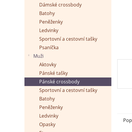
p
Dámské crossbody
a
n
Batohy
e
Peněženky
l
Ledvinky
Sportovní a cestovní tašky
Psaníčka
Muži
Aktovky
Pánské tašky
Pánské crossbody
Sportovní a cestovní tašky
Batohy
Peněženky
Ledvinky
Pop
Opasky