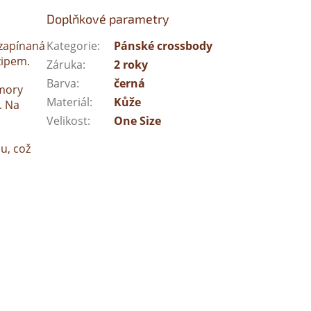
Doplňkové parametry
 zapínaná
Kategorie
:
Pánské crossbody
zipem.
Záruka
:
2 roky
Barva
:
černá
omory
Materiál
:
Kůže
. Na
Velikost
:
One Size
u, což