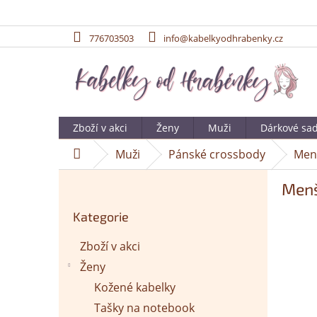
776703503
info@kabelkyodhrabenky.cz
Přejít
na
obsah
Zboží v akci
Ženy
Muži
Dárkové sa
Muži
Pánské crossbody
Menš
Domů
P
Menš
o
Přeskočit
s
Kategorie
kategorie
t
r
Zboží v akci
a
Ženy
n
n
Kožené kabelky
í
Tašky na notebook