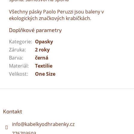
Všechny pásky Paolo Peruzzi jsou baleny v
ekologických značkových krabičkách.
Doplňkové parametry
Kategorie
:
Opasky
Záruka
:
2 roky
Barva
:
černá
Materiál
:
Textilie
Velikost
:
One Size
Z
á
p
a
Kontakt
t
í
info
@
kabelkyodhrabenky.cz
776703503