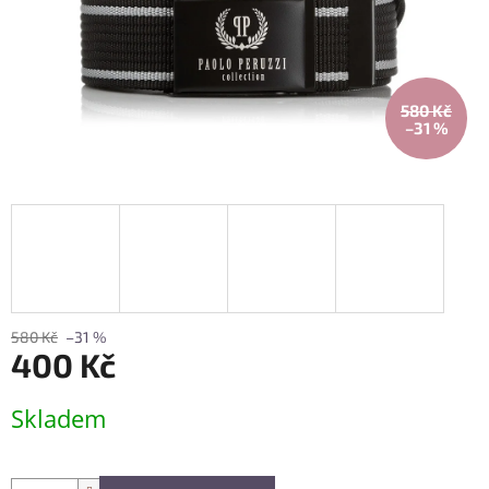
580 Kč
–31 %
580 Kč
–31 %
400 Kč
Měrná
Skladem
cena: