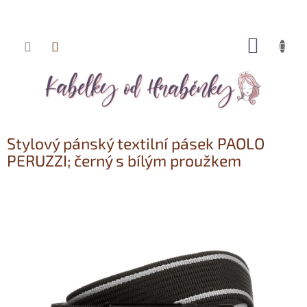
NÁKUP
Přejít
KOŠÍK
na
obsah
Stylový pánský textilní pásek PAOLO
PERUZZI; černý s bílým proužkem