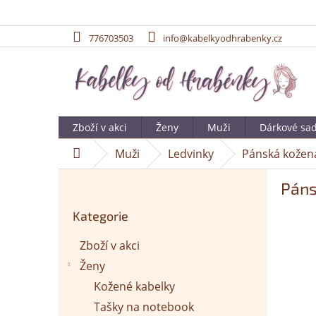
776703503
info@kabelkyodhrabenky.cz
Přejít
na
obsah
Zboží v akci
Ženy
Muži
Dárkové sa
Muži
Ledvinky
Pánská kožená
Domů
P
Páns
o
Přeskočit
s
Kategorie
kategorie
t
r
Zboží v akci
a
Ženy
n
n
Kožené kabelky
í
Tašky na notebook