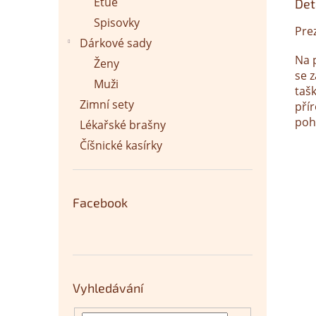
Etue
Det
Spisovky
Pre
Dárkové sady
Na 
Ženy
se z
Muži
taš
Zimní sety
pří
poh
Lékařské brašny
Číšnické kasírky
Facebook
Vyhledávání