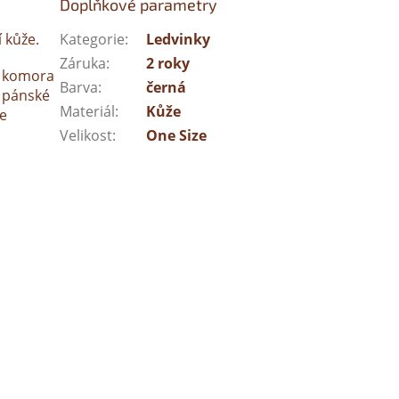
Doplňkové parametry
í kůže.
Kategorie
:
Ledvinky
Záruka
:
2 roky
í komora
Barva
:
černá
ě pánské
Materiál
:
Kůže
ce
Velikost
:
One Size