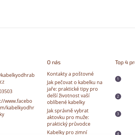
O nás
Top 4 p
Kontakty a poštovné
@
kabelkyodhrab
cz
Jak pečovat o kabelku na
jaře: praktické tipy pro
03503
delší životnost vaší
s://www.facebo
oblíbené kabelky
om/kabelkyodhr
Jak správně vybrat
ky
aktovku pro muže:
praktický průvodce
Kabelky pro zimní