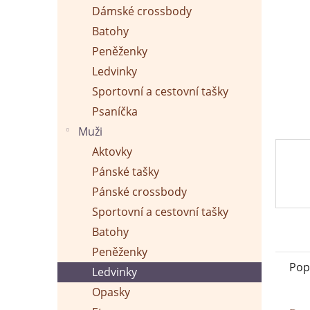
p
Dámské crossbody
a
n
Batohy
e
Peněženky
l
Ledvinky
Sportovní a cestovní tašky
Psaníčka
Muži
Aktovky
Pánské tašky
Pánské crossbody
Sportovní a cestovní tašky
Batohy
Peněženky
Pop
Ledvinky
Opasky