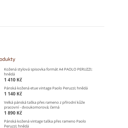
rodukty
Kožená stylová spisovka formát A4 PAOLO PERUZZI;
hnědá
1 410 Kč
Pánská kožená etue vintage Paolo Peruzzi; hnědá
1 140 Kč
Velká pánská taška přes rameno z přírodní kůže
pracovní - dvoukomorová; černá
1 890 Kč
Pánská kožená vintage taška přes rameno Paolo
Peruzzi; hnědá