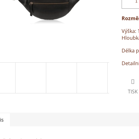
Rozměr
Výška: 
Hloubka
Délka p
Detailn
TISK
is