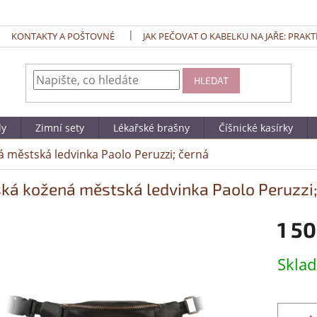
KONTAKTY A POŠTOVNÉ
JAK PEČOVAT O KABELKU NA JAŘE: PRAKT
HLEDAT
dy
Zimní sety
Lékařské brašny
Číšnické kasírky
 městská ledvinka Paolo Peruzzi; černá
ká kožená městská ledvinka Paolo Peruzzi;
1 50
Měrná
Skla
cena: