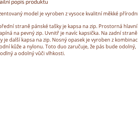
ailní popis produktu
zentovaný model je vyroben z vysoce kvalitní měkké přírodn
přední straně pánské tašky je kapsa na zip. Prostorná hlavn
apíná na pevný zip. Uvnitř je navíc kapsička. Na zadní stran
ky je další kapsa na zip. Nosný opasek je vyroben z kombina
rodní kůže a nylonu. Toto duo zaručuje, že pás bude odolný,
odlný a odolný vůči vlhkosti.