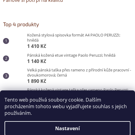
Pánové si potrpí na kvalitu
Top 4 produkty
Kožená stylová spisovka formát A4 PAOLO PERUZZI;
hnědá
1 410 Kč
Pánská kožená etue vintage Paolo Peruzzi; hnědá
1 140 Kč
Velká pánská taška přes rameno z přírodní kůže pracovní -
dvoukomorová; černá
1 890 Kč
Pánská kožená vintage taška přes rameno Paolo Peruzzi;
hnědá
Tento web používá soubory cookie. Dalším
3 100 Kč
procházením tohoto webu vyjadřujete souhlas s jejich
používáním.
Vytvořil Shoptet
Nastavení