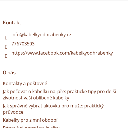
Z
á
p
a
Kontakt
t
í
info
@
kabelkyodhrabenky.cz
776703503
https://www.facebook.com/kabelkyodhrabenky
O nás
Kontakty a poštovné
Jak pečovat o kabelku na jaře: praktické tipy pro delší
životnost vaší oblíbené kabelky
Jak správně vybrat aktovku pro muže: praktický
průvodce
Kabelky pro zimní období