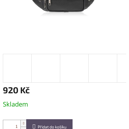
920 Kč
Měrná
Skladem
cena:
Přidat do košíku