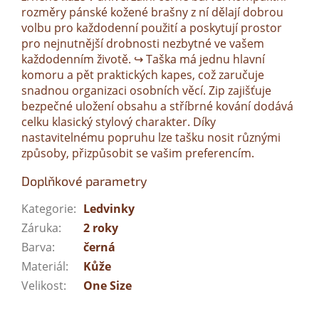
rozměry pánské kožené brašny z ní dělají dobrou
volbu pro každodenní použití a poskytují prostor
pro nejnutnější drobnosti nezbytné ve vašem
každodenním životě. ↪️ Taška má jednu hlavní
komoru a pět praktických kapes, což zaručuje
snadnou organizaci osobních věcí. Zip zajišťuje
bezpečné uložení obsahu a stříbrné kování dodává
celku klasický stylový charakter. Díky
nastavitelnému popruhu lze tašku nosit různými
způsoby, přizpůsobit se vašim preferencím.
Doplňkové parametry
Kategorie
:
Ledvinky
Záruka
:
2 roky
Barva
:
černá
Materiál
:
Kůže
Velikost
:
One Size