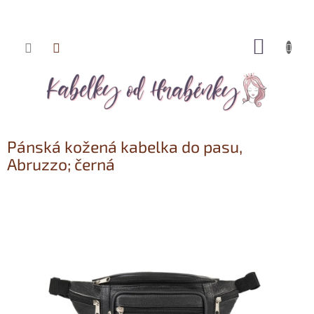
NÁKUP
Přejít
KOŠÍK
na
obsah
Pánská kožená kabelka do pasu,
Abruzzo; černá