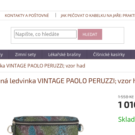
KONTAKTY A POŠTOVNÉ
JAK PEČOVAT O KABELKU NA JAŘE: PRAKT
HLEDAT
dy
Zimní sety
Lékařské brašny
Číšnické kasírky
nka VINTAGE PAOLO PERUZZI; vzor had
ná ledvinka VINTAGE PAOLO PERUZZI; vzor 
1 558 Kč
1 01
Měrná
Skla
cena: