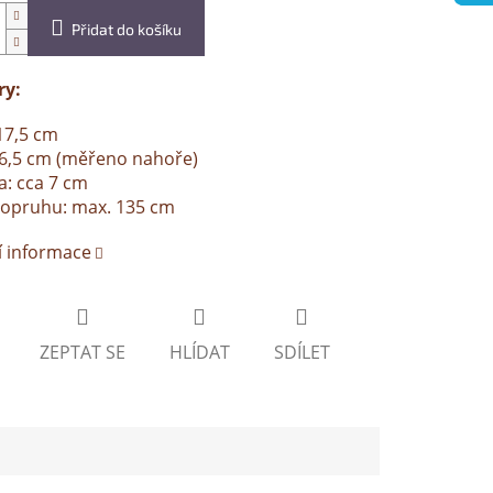
Přidat do košíku
y:
17,5 cm
26,5 cm (měřeno nahoře)
: cca 7 cm
popruhu: max. 135 cm
í informace
ZEPTAT SE
HLÍDAT
SDÍLET