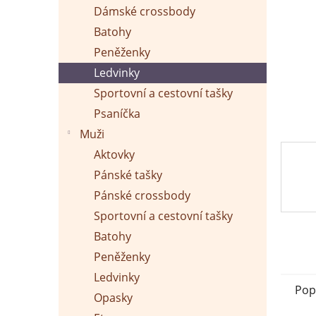
p
Dámské crossbody
a
n
Batohy
e
Peněženky
l
Ledvinky
Sportovní a cestovní tašky
Psaníčka
Muži
Aktovky
Pánské tašky
Pánské crossbody
Sportovní a cestovní tašky
Batohy
Peněženky
Ledvinky
Pop
Opasky