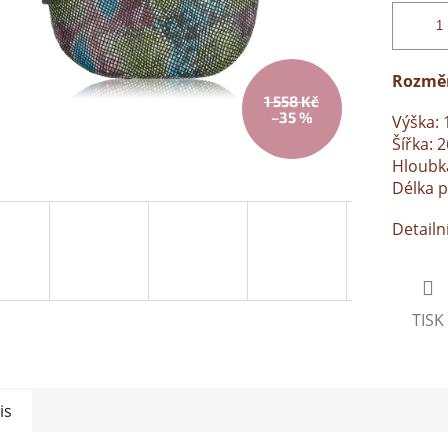
Rozměr
1 558 Kč
–35 %
Výška: 
Šířka: 
Hloubka
Délka 
Detailn
TISK
is