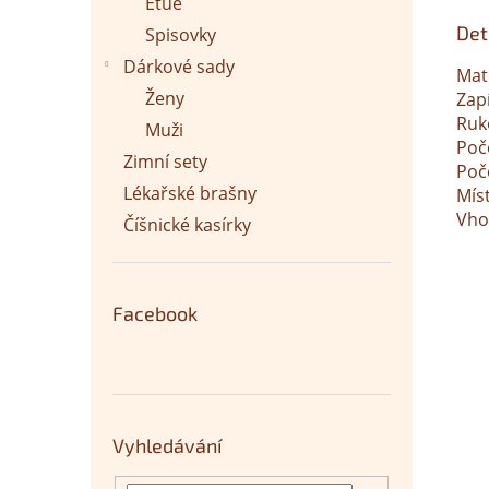
Etue
Det
Spisovky
Dárkové sady
Mate
Ženy
Zapí
Ruk
Muži
Poč
Zimní sety
Poč
Lékařské brašny
Mís
Vho
Číšnické kasírky
Facebook
Vyhledávání