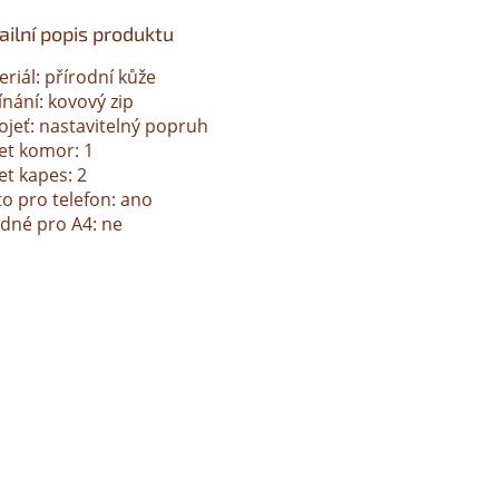
ailní popis produktu
riál: přírodní kůže
nání: kovový zip
ojeť: nastavitelný popruh
et komor: 1
et kapes: 2
to pro telefon: ano
dné pro A4: ne