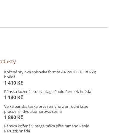
rodukty
Kožená stylová spisovka formát A4 PAOLO PERUZZI;
hnědá
1 410 Kč
Pánská kožená etue vintage Paolo Peruzzi; hnědá
1 140 Kč
Velká pánská taška přes rameno z přírodní kůže
pracovní - dvoukomorová; černá
1 890 Kč
Pánská kožená vintage taška přes rameno Paolo
Peruzzi; hnědá