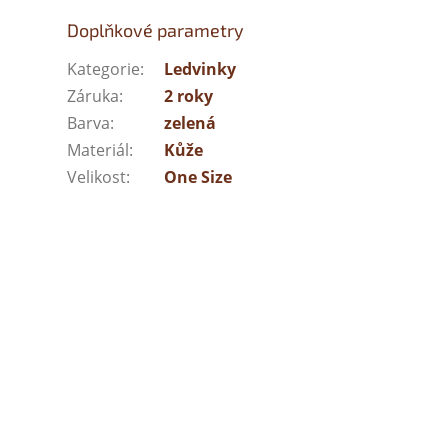
Doplňkové parametry
Kategorie
:
Ledvinky
Záruka
:
2 roky
Barva
:
zelená
Materiál
:
Kůže
Velikost
:
One Size