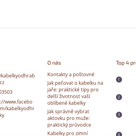
O nás
Top 4 p
Kontakty a poštovné
@
kabelkyodhrab
cz
Jak pečovat o kabelku na
jaře: praktické tipy pro
03503
delší životnost vaší
s://www.facebo
oblíbené kabelky
om/kabelkyodhr
Jak správně vybrat
ky
aktovku pro muže:
praktický průvodce
Kabelky pro zimní