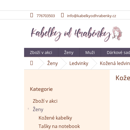
776703503
info@kabelkyodhrabenky.cz
Přejít
na
obsah
Zboží v akci
Ženy
Muži
Dárkové sa
Ženy
Ledvinky
Kožená ledvi
Domů
P
Kože
o
Přeskočit
s
Kategorie
kategorie
t
r
Zboží v akci
a
Ženy
n
n
Kožené kabelky
í
Tašky na notebook