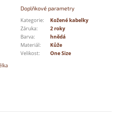
Doplňkové parametry
Kategorie
:
Kožené kabelky
Záruka
:
2 roky
Barva
:
hnědá
Materiál
:
Kůže
Velikost
:
One Size
élka