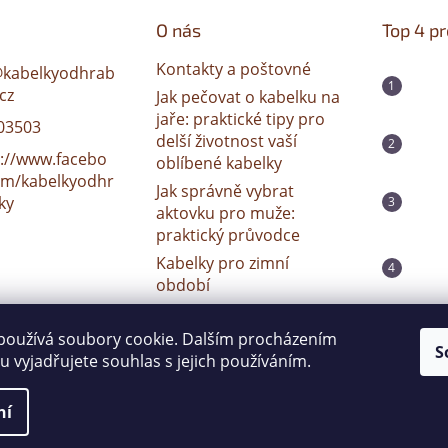
O nás
Top 4 p
Kontakty a poštovné
@
kabelkyodhrab
cz
Jak pečovat o kabelku na
jaře: praktické tipy pro
03503
delší životnost vaší
s://www.facebo
oblíbené kabelky
om/kabelkyodhr
Jak správně vybrat
ky
aktovku pro muže:
praktický průvodce
Kabelky pro zimní
období
Pánové si potrpí na
kvalitu
používá soubory cookie. Dalším procházením
S
 vyjadřujete souhlas s jejich používáním.
ní
na práva vyhrazena.