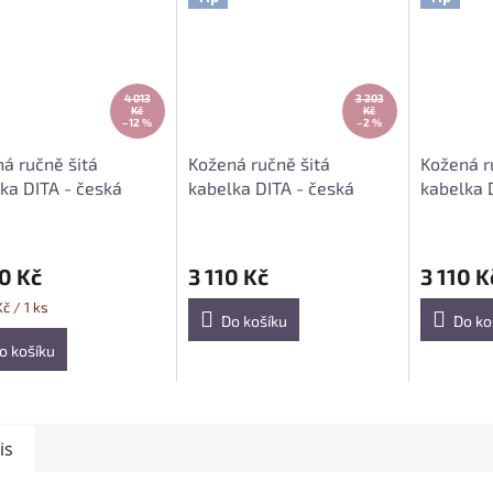
4 013
3 203
Kč
Kč
–12 %
–2 %
á ručně šitá
Kožená ručně šitá
Kožená r
ka DITA - česká
kabelka DITA - česká
kabelka 
a; černá
výroba; červená
výroba; 
0 Kč
3 110 Kč
3 110 K
č / 1 ks
Do košíku
Do ko
o košíku
is