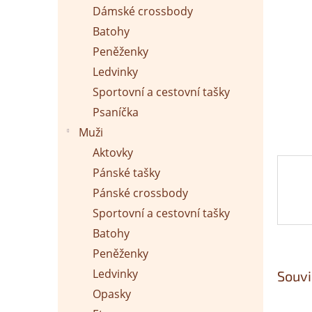
p
Dámské crossbody
a
n
Batohy
e
Peněženky
l
Ledvinky
Sportovní a cestovní tašky
Psaníčka
Muži
Aktovky
Pánské tašky
Pánské crossbody
Sportovní a cestovní tašky
Batohy
Peněženky
Ledvinky
Souvi
Opasky