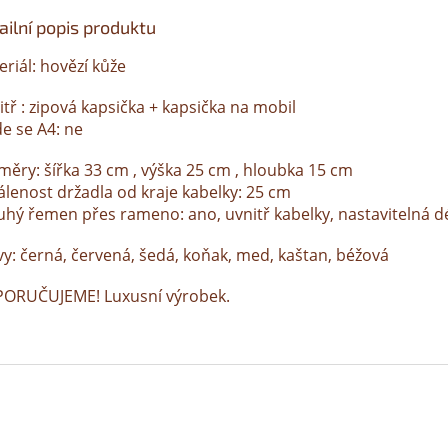
ailní popis produktu
riál: hovězí kůže
tř : zipová kapsička + kapsička na mobil
de se A4: ne
měry: šířka 33 cm , výška 25 cm , hloubka 15 cm
álenost držadla od kraje kabelky: 25 cm
uhý řemen přes rameno: ano, uvnitř kabelky, nastavitelná d
vy: černá, červená, šedá, koňak, med, kaštan, béžová
ORUČUJEME! Luxusní výrobek.