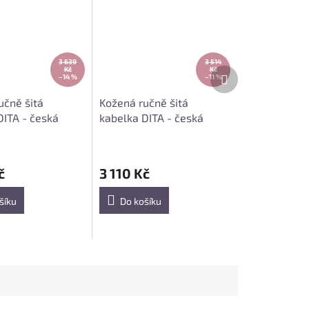
3 639
3 514
Další
Kč
Kč
–14 %
–11 %
produkt
učně šitá
Kožená ručně šitá
DITA - česká
kabelka DITA - česká
koňak
výroba; med
č
3 110 Kč
šíku
Do košíku