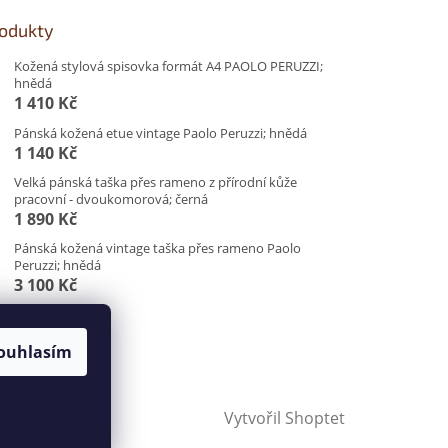
rodukty
Kožená stylová spisovka formát A4 PAOLO PERUZZI;
hnědá
1 410 Kč
Pánská kožená etue vintage Paolo Peruzzi; hnědá
1 140 Kč
Velká pánská taška přes rameno z přírodní kůže
pracovní - dvoukomorová; černá
1 890 Kč
Pánská kožená vintage taška přes rameno Paolo
Peruzzi; hnědá
3 100 Kč
ouhlasím
Vytvořil Shoptet