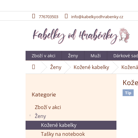
776703503
info@kabelkyodhrabenky.cz
Přejít
na
obsah
Zboží v akci
Ženy
Muži
Dárkové sa
Ženy
Kožené kabelky
Kožená
Domů
P
Kože
o
Přeskočit
s
Tip
Kategorie
kategorie
t
r
Zboží v akci
a
Ženy
n
n
Kožené kabelky
í
Tašky na notebook