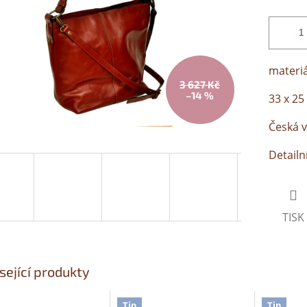
materiá
3 627 Kč
–14 %
33 x 25
Česká 
Detailn
TISK
sející produkty
Tip
Tip