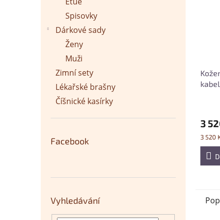
Etue
Spisovky
Dárkové sady
Ženy
Muži
Zimní sety
Kožen
kabel
Lékařské brašny
výrob
Číšnické kasírky
3 52
Měrná
3 520 K
Facebook
cena:
D
Vyhledávání
Pop