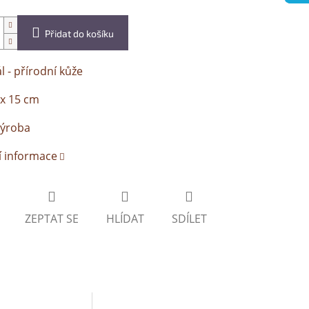
Přidat do košíku
l - přírodní kůže
 x 15 cm
výroba
í informace
ZEPTAT SE
HLÍDAT
SDÍLET