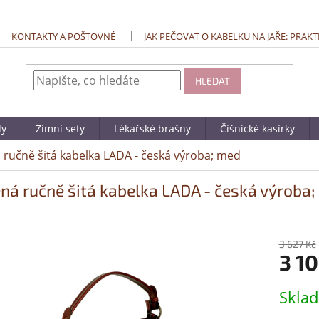
KONTAKTY A POŠTOVNÉ
JAK PEČOVAT O KABELKU NA JAŘE: PRAKT
HLEDAT
dy
Zimní sety
Lékařské brašny
Číšnické kasírky
 ručně šitá kabelka LADA - česká výroba; med
ná ručně šitá kabelka LADA - česká výroba
3 627 Kč
3 10
Měrná
Skla
cena: