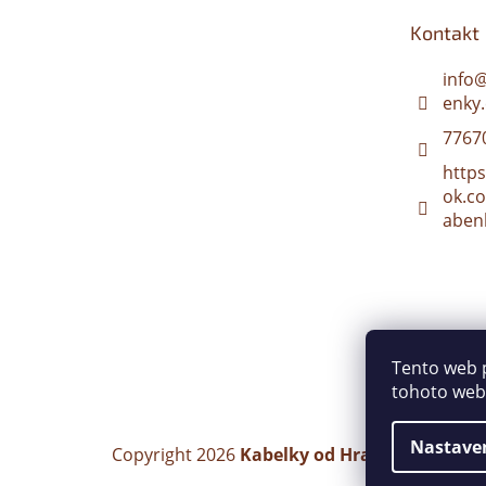
t
Kontakt
í
info
enky.
7767
http
ok.c
aben
Tento web 
tohoto webu
Nastave
Copyright 2026
Kabelky od Hraběnky
. Všech