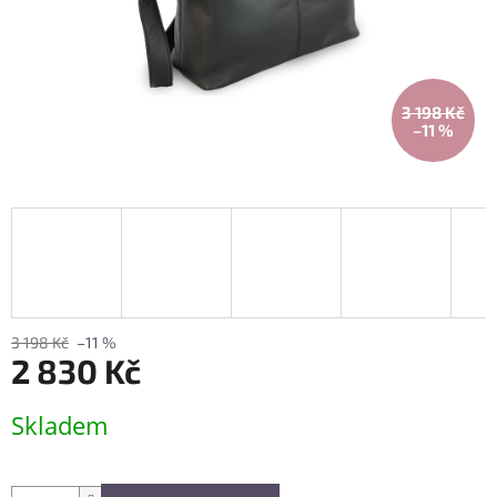
3 198 Kč
–11 %
3 198 Kč
–11 %
2 830 Kč
Měrná
Skladem
cena: