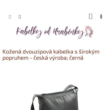
NÁKUP
Přejít
KOŠÍK
na
obsah
Kožená dvouzipová kabelka s širokým
popruhem - česká výroba; černá