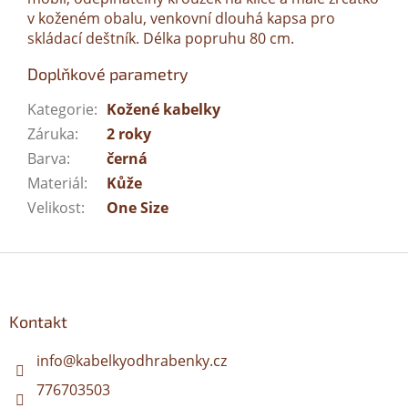
v koženém obalu, venkovní dlouhá kapsa pro
skládací deštník. Délka popruhu 80 cm.
Doplňkové parametry
Kategorie
:
Kožené kabelky
Záruka
:
2 roky
Barva
:
černá
Materiál
:
Kůže
Velikost
:
One Size
Z
á
p
a
Kontakt
t
í
info
@
kabelkyodhrabenky.cz
776703503