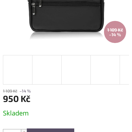
1 109 Kč
–14 %
1 109 Kč
–14 %
950 Kč
Měrná
Skladem
cena: