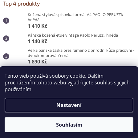
Top 4 produkty
Kožená stylová spisovka formát A4 PAOLO PERUZZI;
hnědá
1 410 Kč
Pánská kožená etue vintage Paolo Peruzzi; hnědá
1 140 Kč
Velká pánská taška přes rameno z přírodní kůže pracovní -
dvoukomorová; černá
1 890 Kč
Pánská taška do města pro každý den; černá
Tento web používá soubory cookie. Dalším
870 Kč
procházením tohoto webu vyjadřujete souhlas s jejich
používáním.
Vytvořil Shoptet
Nastavení
Copyright 2026
Kabelky od Hraběnky
. Všechna práva
vyhrazena.
Souhlasím