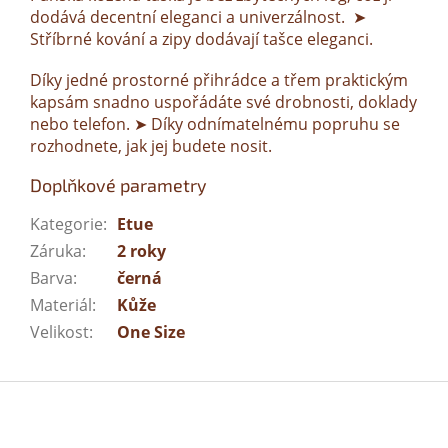
dodává decentní eleganci a univerzálnost. ➤
Stříbrné kování a zipy dodávají tašce eleganci.
Díky jedné prostorné přihrádce a třem praktickým
kapsám snadno uspořádáte své drobnosti, doklady
nebo telefon. ➤ Díky odnímatelnému popruhu se
rozhodnete, jak jej budete nosit.
Doplňkové parametry
Kategorie
:
Etue
Záruka
:
2 roky
Barva
:
černá
Materiál
:
Kůže
Velikost
:
One Size
Z
á
p