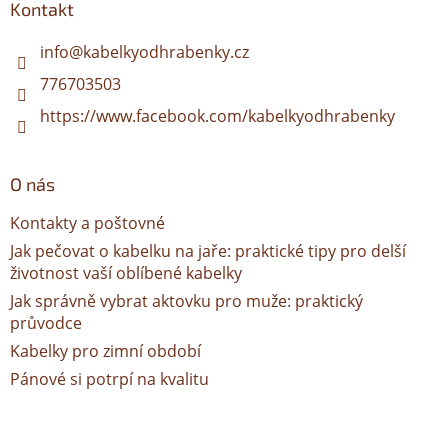
a
Kontakt
t
í
info
@
kabelkyodhrabenky.cz
776703503
https://www.facebook.com/kabelkyodhrabenky
O nás
Kontakty a poštovné
Jak pečovat o kabelku na jaře: praktické tipy pro delší
životnost vaší oblíbené kabelky
Jak správně vybrat aktovku pro muže: praktický
průvodce
Kabelky pro zimní období
Pánové si potrpí na kvalitu