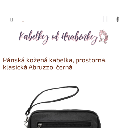
NÁKUP
Přejít
KOŠÍK
na
obsah
Pánská kožená kabelka, prostorná,
klasická Abruzzo; černá