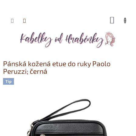
NÁKUP
Přejít
KOŠÍK
na
obsah
Pánská kožená etue do ruky Paolo
Peruzzi; černá
Tip