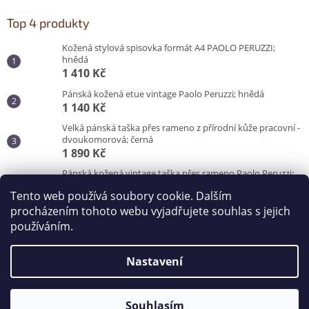
Top 4 produkty
Kožená stylová spisovka formát A4 PAOLO PERUZZI;
hnědá
1 410 Kč
Pánská kožená etue vintage Paolo Peruzzi; hnědá
1 140 Kč
Velká pánská taška přes rameno z přírodní kůže pracovní -
dvoukomorová; černá
1 890 Kč
Pánská kožená vintage taška přes rameno Paolo Peruzzi;
hnědá
Tento web používá soubory cookie. Dalším
3 100 Kč
procházením tohoto webu vyjadřujete souhlas s jejich
používáním.
Vytvořil Shoptet
Nastavení
Copyright 2026
Kabelky od Hraběnky
. Všechna práva
vyhrazena.
Souhlasím