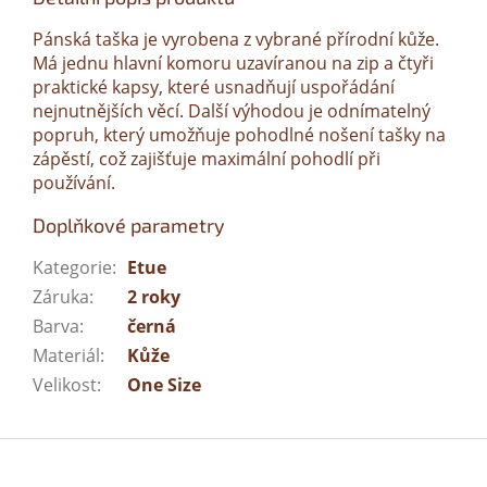
Pánská taška je vyrobena z vybrané přírodní kůže.
Má jednu hlavní komoru uzavíranou na zip a čtyři
praktické kapsy, které usnadňují uspořádání
nejnutnějších věcí. Další výhodou je odnímatelný
popruh, který umožňuje pohodlné nošení tašky na
zápěstí, což zajišťuje maximální pohodlí při
používání.
Doplňkové parametry
Kategorie
:
Etue
Záruka
:
2 roky
Barva
:
černá
Materiál
:
Kůže
Velikost
:
One Size
Z
á