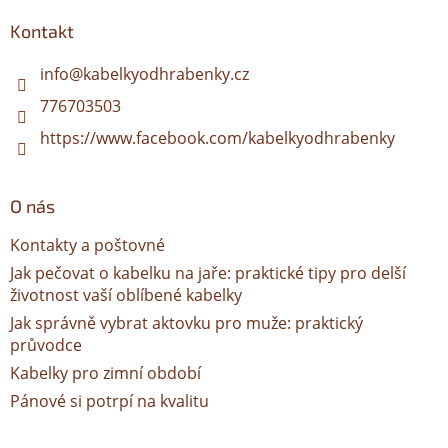
p
a
Kontakt
t
í
info
@
kabelkyodhrabenky.cz
776703503
https://www.facebook.com/kabelkyodhrabenky
O nás
Kontakty a poštovné
Jak pečovat o kabelku na jaře: praktické tipy pro delší
životnost vaší oblíbené kabelky
Jak správně vybrat aktovku pro muže: praktický
průvodce
Kabelky pro zimní období
Pánové si potrpí na kvalitu