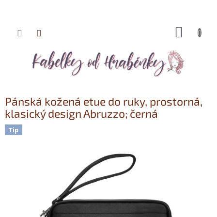
NÁKUP
Přejít
KOŠÍK
na
obsah
Pánská kožená etue do ruky, prostorná,
klasický design Abruzzo; černá
Tip