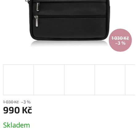
1 030 Kč
–3 %
1 030 Kč
–3 %
990 Kč
Měrná
Skladem
cena: