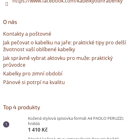
https://www.facebook.com/kabelkyodhrabenky
O nás
Kontakty a poštovné
Jak pečovat o kabelku na jaře: praktické tipy pro delší
životnost vaší oblíbené kabelky
Jak správně vybrat aktovku pro muže: praktický
průvodce
Kabelky pro zimní období
Pánové si potrpí na kvalitu
Top 4 produkty
Kožená stylová spisovka formát A4 PAOLO PERUZZI;
hnědá
1 410 Kč
Pánská kožená etue vintage Paolo Peruzzi; hnědá