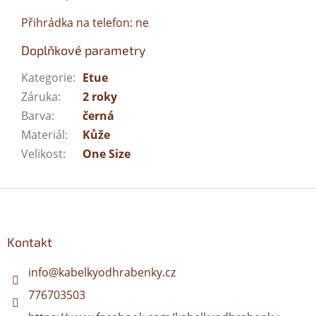
Přihrádka na telefon: ne
Doplňkové parametry
Kategorie
:
Etue
Záruka
:
2 roky
Barva
:
černá
Materiál
:
Kůže
Velikost
:
One Size
Z
á
p
a
Kontakt
t
í
info
@
kabelkyodhrabenky.cz
776703503