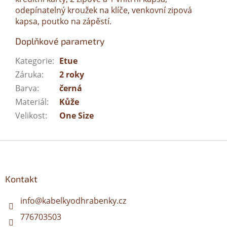
odepínatelný kroužek na klíče, venkovní zipová
kapsa, poutko na zápěstí.
Doplňkové parametry
Kategorie
:
Etue
Záruka
:
2 roky
Barva
:
černá
Materiál
:
Kůže
Velikost
:
One Size
Z
á
p
a
Kontakt
t
í
info
@
kabelkyodhrabenky.cz
776703503