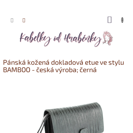
NÁKUP
Přejít
KOŠÍK
na
obsah
Pánská kožená dokladová etue ve stylu
BAMBOO - česká výroba; černá