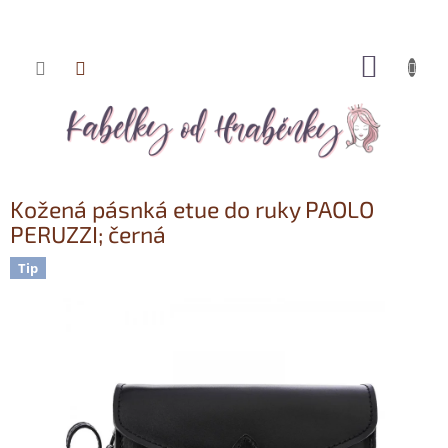
NÁKUP
Přejít
KOŠÍK
na
obsah
Kožená pásnká etue do ruky PAOLO
PERUZZI; černá
Tip