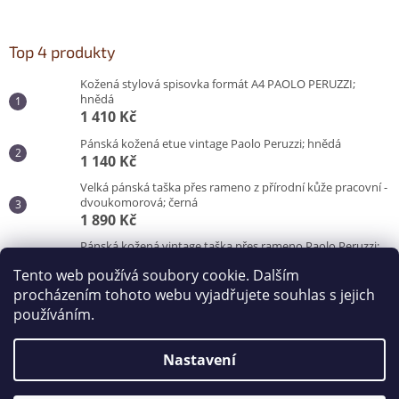
Top 4 produkty
Kožená stylová spisovka formát A4 PAOLO PERUZZI;
hnědá
1 410 Kč
Pánská kožená etue vintage Paolo Peruzzi; hnědá
1 140 Kč
Velká pánská taška přes rameno z přírodní kůže pracovní -
dvoukomorová; černá
1 890 Kč
Pánská kožená vintage taška přes rameno Paolo Peruzzi;
hnědá
Tento web používá soubory cookie. Dalším
3 100 Kč
procházením tohoto webu vyjadřujete souhlas s jejich
používáním.
Vytvořil Shoptet
Nastavení
Copyright 2026
Kabelky od Hraběnky
. Všechna práva