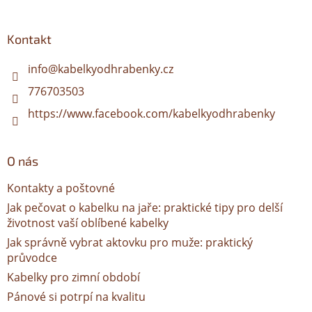
á
p
a
Kontakt
t
í
info
@
kabelkyodhrabenky.cz
776703503
https://www.facebook.com/kabelkyodhrabenky
O nás
Kontakty a poštovné
Jak pečovat o kabelku na jaře: praktické tipy pro delší
životnost vaší oblíbené kabelky
Jak správně vybrat aktovku pro muže: praktický
průvodce
Kabelky pro zimní období
Pánové si potrpí na kvalitu