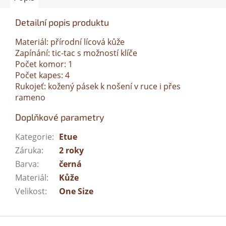
Detailní popis produktu
Materiál: přírodní lícová kůže
Zapínání: tic-tac s možností klíče
Počet komor: 1
Počet kapes: 4
Rukojeť: kožený pásek k nošení v ruce i přes
rameno
Doplňkové parametry
Kategorie
:
Etue
Záruka
:
2 roky
Barva
:
černá
Materiál
:
Kůže
Velikost
:
One Size
Z