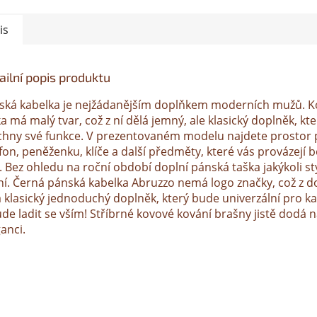
is
ailní popis produktu
ská kabelka je nejžádanějším doplňkem moderních mužů. 
a má malý tvar, což z ní dělá jemný, ale klasický doplněk, kte
chny své funkce. V prezentovaném modelu najdete prostor 
efon, peněženku, klíče a další předměty, které vás provázejí
 Bez ohledu na roční období doplní pánská taška jakýkoli styl 
ní. Černá pánská kabelka Abruzzo nemá logo značky, což z d
á klasický jednoduchý doplněk, který bude univerzální pro k
de ladit se vším! Stříbrné kovové kování brašny jistě dodá 
anci.