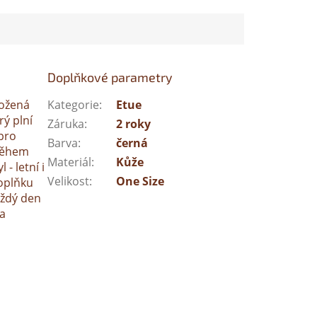
Doplňkové parametry
Kožená
Kategorie
:
Etue
rý plní
Záruka
:
2 roky
pro
Barva
:
černá
 během
Materiál
:
Kůže
- letní i
Velikost
:
One Size
oplňku
aždý den
na