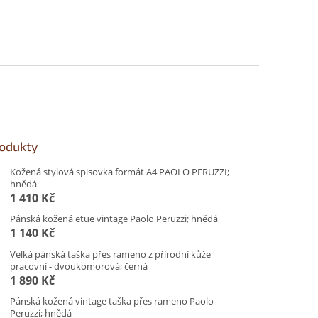
rodukty
Kožená stylová spisovka formát A4 PAOLO PERUZZI;
hnědá
1 410 Kč
Pánská kožená etue vintage Paolo Peruzzi; hnědá
1 140 Kč
Velká pánská taška přes rameno z přírodní kůže
pracovní - dvoukomorová; černá
1 890 Kč
Pánská kožená vintage taška přes rameno Paolo
Peruzzi; hnědá