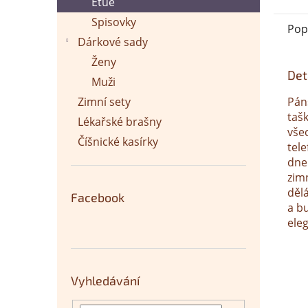
Etue
Spisovky
Pop
Dárkové sady
Ženy
Det
Muži
Zimní sety
Pán
tašk
Lékařské brašny
vše
Číšnické kasírky
tel
dne.
zim
děl
Facebook
a bu
eleg
Vyhledávání