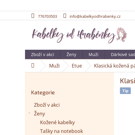
776703503
info@kabelkyodhrabenky.cz
Přejít
na
obsah
Zboží v akci
Ženy
Muži
Dárkové sa
Muži
Etue
Klasická kožená p
Domů
P
Klas
o
Přeskočit
s
Tip
Kategorie
kategorie
t
r
Zboží v akci
a
Ženy
n
n
Kožené kabelky
í
Tašky na notebook