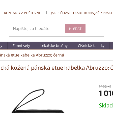
KONTAKTY A POŠTOVNÉ
JAK PEČOVAT O KABELKU NA JAŘE: PRAKT
HLEDAT
dy
Zimní sety
Lékařské brašny
Číšnické kasírky
ánská etue kabelka Abruzzo; černá
ická kožená pánská etue kabelka Abruzzo; 
1 192 Kč
1 01
Měrná
Skla
cena: