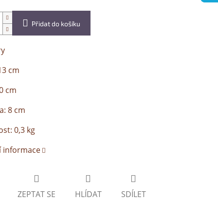
Přidat do košíku
ry
13 cm
20 cm
a: 8 cm
t: 0,3 kg
í informace
ZEPTAT SE
HLÍDAT
SDÍLET