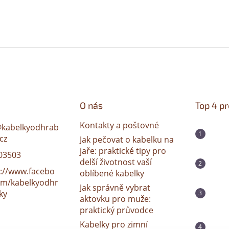
O nás
Top 4 p
Kontakty a poštovné
@
kabelkyodhrab
cz
Jak pečovat o kabelku na
jaře: praktické tipy pro
03503
delší životnost vaší
s://www.facebo
oblíbené kabelky
om/kabelkyodhr
Jak správně vybrat
ky
aktovku pro muže:
praktický průvodce
Kabelky pro zimní