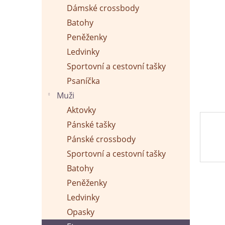
p
Dámské crossbody
a
n
Batohy
e
Peněženky
l
Ledvinky
Sportovní a cestovní tašky
Psaníčka
Muži
Aktovky
Pánské tašky
Pánské crossbody
Sportovní a cestovní tašky
Batohy
Peněženky
Ledvinky
Opasky