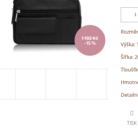
Rozmě
1 192 Kč
–15 %
Výška: 
Šířka: 
Tloušťk
Hmotnos
Detailn
TISK