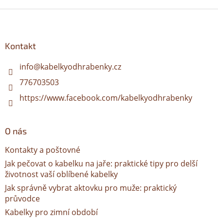
Z
á
p
a
Kontakt
t
í
info
@
kabelkyodhrabenky.cz
776703503
https://www.facebook.com/kabelkyodhrabenky
O nás
Kontakty a poštovné
Jak pečovat o kabelku na jaře: praktické tipy pro delší
životnost vaší oblíbené kabelky
Jak správně vybrat aktovku pro muže: praktický
průvodce
Kabelky pro zimní období