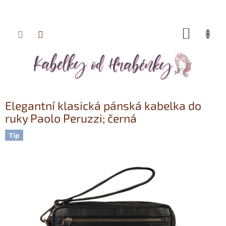
NÁKUP
Přejít
KOŠÍK
na
obsah
Elegantní klasická pánská kabelka do
ruky Paolo Peruzzi; černá
Tip