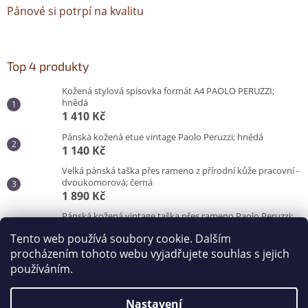
Pánové si potrpí na kvalitu
Top 4 produkty
Kožená stylová spisovka formát A4 PAOLO PERUZZI;
hnědá
1 410 Kč
Pánská kožená etue vintage Paolo Peruzzi; hnědá
1 140 Kč
Velká pánská taška přes rameno z přírodní kůže pracovní -
dvoukomorová; černá
1 890 Kč
Pánská kožená vintage taška přes rameno Paolo Peruzzi;
hnědá
Tento web používá soubory cookie. Dalším
3 100 Kč
procházením tohoto webu vyjadřujete souhlas s jejich
používáním.
Vytvořil Shoptet
Nastavení