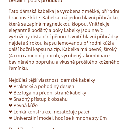
Detailní popis produktu
Tato dámská kabelka je vyrobena z měkké, přírodní
hrachové kůže. Kabelka má jednu hlavní přihrádku,
která se zapíná magnetickou klopou. Vnitřek je
elegantně podšitý a boky kabelky jsou navíc
vyztuženy distanční pěnou. Uvnitř hlavní přihrádky
najdete širokou kapsu lemovanou přírodní kůží a
další boční kapsu na zip. Kabelka má pevný, široký
(4 cm) ramenní popruh, vyrobený z kombinace
bavlněného popruhu a vkusně prošitého koženého
řemínku.
Nejdůležitější vlastnosti dámské kabelky
❤ Praktický a pohodlný design
❤ Bez loga na přední straně kabelky
❤ Snadný přístup k obsahu
❤ Pevná kůže
❤ Lehká konstrukce, nezatěžuje páteř
❤ Univerzální model, hodí se k mnoha stylům