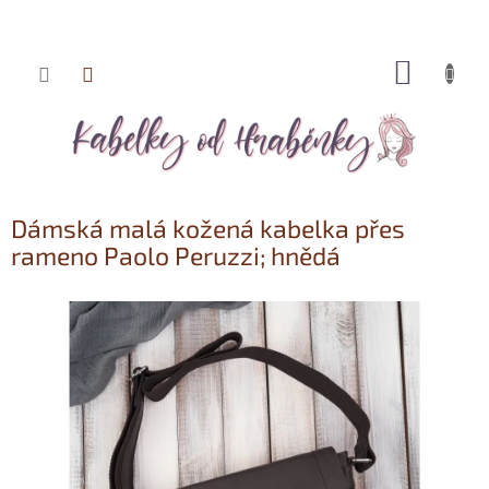
NÁKUP
Přejít
KOŠÍK
na
obsah
Dámská malá kožená kabelka přes
rameno Paolo Peruzzi; hnědá