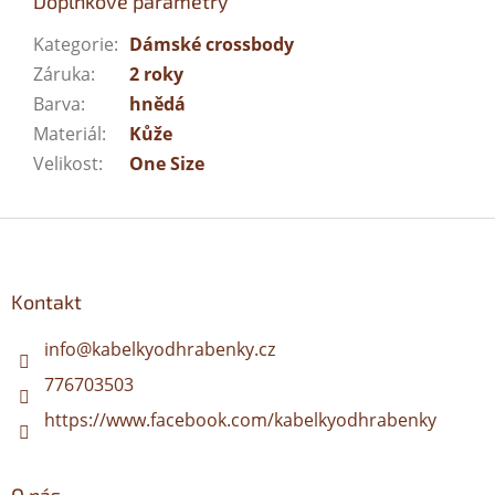
Doplňkové parametry
Kategorie
:
Dámské crossbody
Záruka
:
2 roky
Barva
:
hnědá
Materiál
:
Kůže
Velikost
:
One Size
Z
á
p
a
Kontakt
t
í
info
@
kabelkyodhrabenky.cz
776703503
https://www.facebook.com/kabelkyodhrabenky