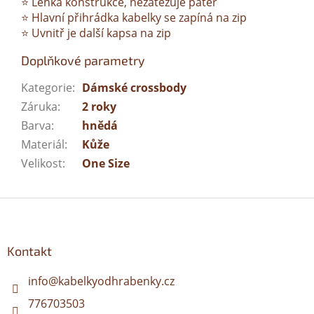
⭐ Lehká konstrukce, nezatěžuje páteř
⭐ Hlavní přihrádka kabelky se zapíná na zip
⭐ Uvnitř je další kapsa na zip
Doplňkové parametry
Kategorie
:
Dámské crossbody
Záruka
:
2 roky
Barva
:
hnědá
Materiál
:
Kůže
Velikost
:
One Size
Z
á
p
a
Kontakt
t
í
info
@
kabelkyodhrabenky.cz
776703503