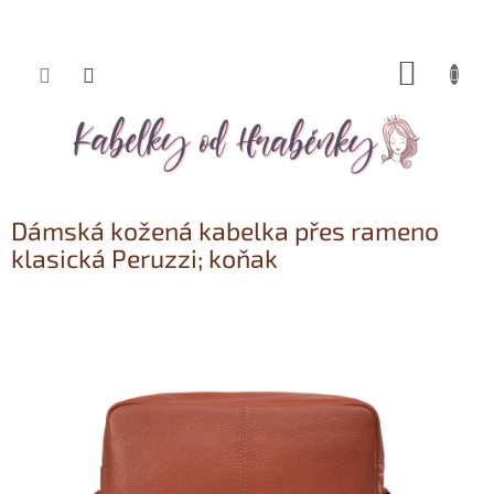
NÁKUP
Přejít
KOŠÍK
na
obsah
Dámská kožená kabelka přes rameno
klasická Peruzzi; koňak