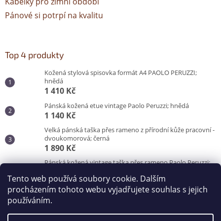
Kabelky pro zimní období
Pánové si potrpí na kvalitu
Top 4 produkty
Kožená stylová spisovka formát A4 PAOLO PERUZZI;
hnědá
1 410 Kč
Pánská kožená etue vintage Paolo Peruzzi; hnědá
1 140 Kč
Velká pánská taška přes rameno z přírodní kůže pracovní -
dvoukomorová; černá
1 890 Kč
Pánská kožená vintage taška přes rameno Paolo Peruzzi;
hnědá
Tento web používá soubory cookie. Dalším
3 100 Kč
procházením tohoto webu vyjadřujete souhlas s jejich
používáním.
Vytvořil Shoptet