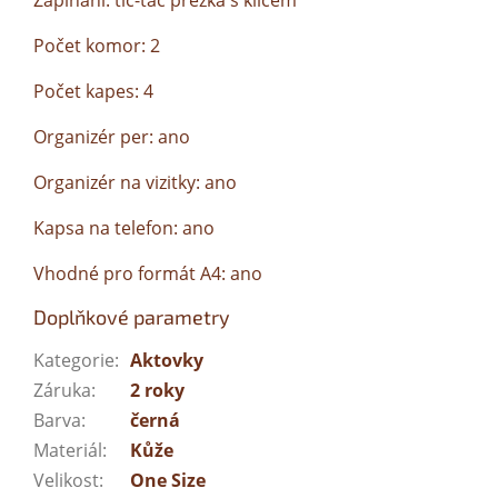
Zapínání: tic-tac přezka s klíčem
Počet komor: 2
Počet kapes: 4
Organizér per: ano
Organizér na vizitky: ano
Kapsa na telefon: ano
Vhodné pro formát A4: ano
Doplňkové parametry
Kategorie
:
Aktovky
Záruka
:
2 roky
Barva
:
černá
Materiál
:
Kůže
Velikost
:
One Size