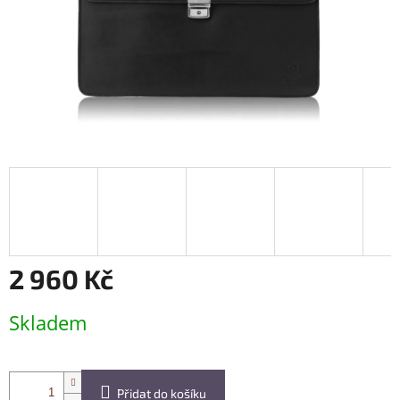
2 960 Kč
Měrná
Skladem
cena:
Přidat do košíku