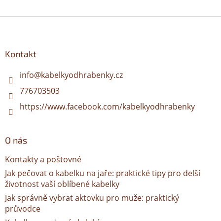
Z
á
p
a
Kontakt
t
í
info
@
kabelkyodhrabenky.cz
776703503
https://www.facebook.com/kabelkyodhrabenky
O nás
Kontakty a poštovné
Jak pečovat o kabelku na jaře: praktické tipy pro delší
životnost vaší oblíbené kabelky
Jak správně vybrat aktovku pro muže: praktický
průvodce