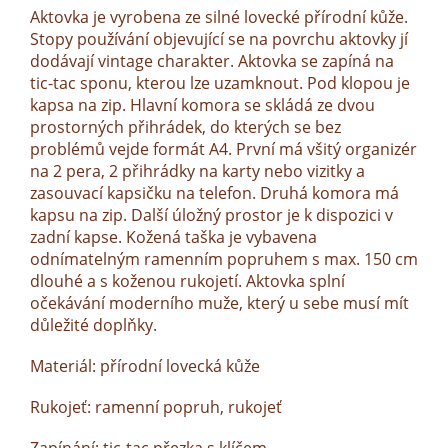
Aktovka je vyrobena ze silné lovecké přírodní kůže.
Stopy používání objevující se na povrchu aktovky jí
dodávají vintage charakter. Aktovka se zapíná na
tic-tac sponu, kterou lze uzamknout. Pod klopou je
kapsa na zip. Hlavní komora se skládá ze dvou
prostorných přihrádek, do kterých se bez
problémů vejde formát A4. První má všitý organizér
na 2 pera, 2 přihrádky na karty nebo vizitky a
zasouvací kapsičku na telefon. Druhá komora má
kapsu na zip. Další úložný prostor je k dispozici v
zadní kapse. Kožená taška je vybavena
odnímatelným ramenním popruhem s max. 150 cm
dlouhé a s koženou rukojetí. Aktovka splní
očekávání moderního muže, který u sebe musí mít
důležité doplňky.
Materiál: přírodní lovecká kůže
Rukojeť: ramenní popruh, rukojeť