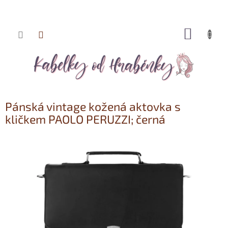
NÁKUP
Přejít
KOŠÍK
na
obsah
Pánská vintage kožená aktovka s
kličkem PAOLO PERUZZI; černá