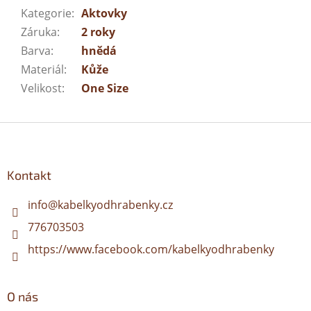
Kategorie
:
Aktovky
Záruka
:
2 roky
Barva
:
hnědá
Materiál
:
Kůže
Velikost
:
One Size
Z
á
p
a
Kontakt
t
í
info
@
kabelkyodhrabenky.cz
776703503
https://www.facebook.com/kabelkyodhrabenky
O nás