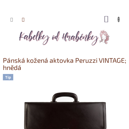
NÁKUP
Přejít
KOŠÍK
na
obsah
Pánská kožená aktovka Peruzzi VINTAGE;
hnědá
Tip