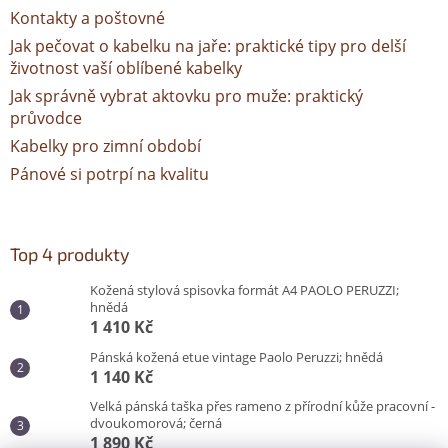
Kontakty a poštovné
Jak pečovat o kabelku na jaře: praktické tipy pro delší
životnost vaší oblíbené kabelky
Jak správně vybrat aktovku pro muže: praktický
průvodce
Kabelky pro zimní období
Pánové si potrpí na kvalitu
Top 4 produkty
Kožená stylová spisovka formát A4 PAOLO PERUZZI;
hnědá
1 410 Kč
Pánská kožená etue vintage Paolo Peruzzi; hnědá
1 140 Kč
Velká pánská taška přes rameno z přírodní kůže pracovní -
dvoukomorová; černá
1 890 Kč